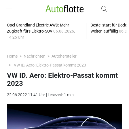
Opel Grandland Electric AWD: Mehr
Bestellstart für Dodg
Zugkraft fürs Elektro-SUV
06.08.2026,
Welten auffällig
06.08
14:25 Uhr
Home
Nachrichten
Autohersteller
VW ID. Aero: Elektro-Passat kommt 2023
VW ID. Aero: Elektro-Passat kommt
2023
22.06.2022 11:41 Uhr | Lesezeit: 1 min