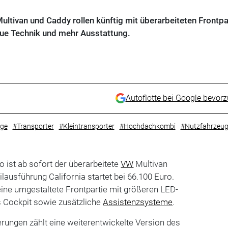
ltivan und Caddy rollen künftig mit überarbeiteten Frontpar
ue Technik und mehr Ausstattung.
Autoflotte bei Google bevor
ge
#Transporter
#Kleintransporter
#Hochdachkombi
#Nutzfahrzeu
o ist ab sofort der überarbeitete
VW
Multivan
lausführung California startet bei 66.100 Euro.
eine umgestaltete Frontpartie mit größeren LED-
s Cockpit sowie zusätzliche
Assistenzsysteme
.
rungen zählt eine weiterentwickelte Version des