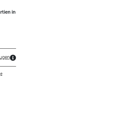
tien in
zugen
ge