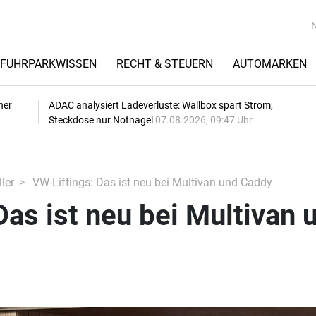
FUHRPARKWISSEN
RECHT & STEUERN
AUTOMARKEN
her
ADAC analysiert Ladeverluste: Wallbox spart Strom,
Steckdose nur Notnagel
07.08.2026, 09:47 Uhr
ler
VW-Liftings: Das ist neu bei Multivan und Caddy
Das ist neu bei Multivan 