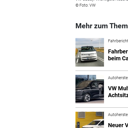
© Foto: VW
Mehr zum Them
Fahrberich
Fahrber
beim C
Autoherstel
VW Mult
Achtsit
Autoherstel
Neuer V