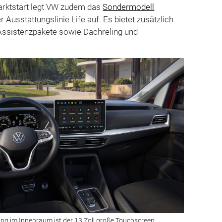
arktstart legt VW zudem das
Sondermodell
r Ausstattungslinie Life auf. Es bietet zusätzlich
 Assistenzpakete sowie Dachreling und
g im Innenraum ist der 13 Zoll große Touchscreen.