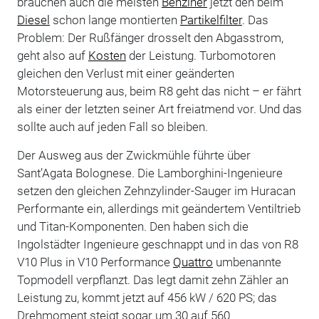
brauchen auch die meisten
Benziner
jetzt den beim
Diesel
schon lange montierten
Partikelfilter
. Das
Problem: Der Rußfänger drosselt den Abgasstrom,
geht also auf
Kosten
der Leistung. Turbomotoren
gleichen den Verlust mit einer geänderten
Motorsteuerung aus, beim R8 geht das nicht – er fährt
als einer der letzten seiner Art freiatmend vor. Und das
sollte auch auf jeden Fall so bleiben.
Der Ausweg aus der Zwickmühle führte über
Sant’Agata Bolognese. Die Lamborghini-Ingenieure
setzen den gleichen Zehnzylinder-Sauger im Huracan
Performante ein, allerdings mit geändertem Ventiltrieb
und Titan-Komponenten. Den haben sich die
Ingolstädter Ingenieure geschnappt und in das von R8
V10 Plus in V10 Performance
Quattro
umbenannte
Topmodell verpflanzt. Das legt damit zehn Zähler an
Leistung zu, kommt jetzt auf 456 kW / 620 PS; das
Drehmoment steigt sogar um 30 auf 560