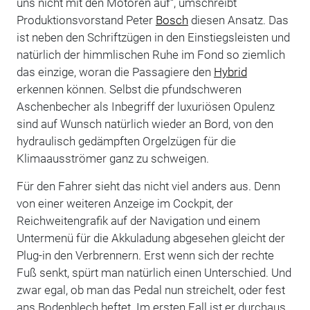
uns nicht mit den Motoren auf“, umschreibt
Produktionsvorstand Peter
Bosch
diesen Ansatz. Das
ist neben den Schriftzügen in den Einstiegsleisten und
natürlich der himmlischen Ruhe im Fond so ziemlich
das einzige, woran die Passagiere den
Hybrid
erkennen können. Selbst die pfundschweren
Aschenbecher als Inbegriff der luxuriösen Opulenz
sind auf Wunsch natürlich wieder an Bord, von den
hydraulisch gedämpften Orgelzügen für die
Klimaausströmer ganz zu schweigen.
Für den Fahrer sieht das nicht viel anders aus. Denn
von einer weiteren Anzeige im Cockpit, der
Reichweitengrafik auf der Navigation und einem
Untermenü für die Akkuladung abgesehen gleicht der
Plug-in den Verbrennern. Erst wenn sich der rechte
Fuß senkt, spürt man natürlich einen Unterschied. Und
zwar egal, ob man das Pedal nun streichelt, oder fest
ans Bodenblech heftet. Im ersten Fall ist er durchaus