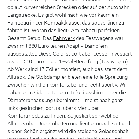
ob auf kurvenreichen Strecken oder auf der Autobahn-
Langstrecke. Es gibt wohl nach wie vor kaum ein
Fahrzeug in der
Kompaktklasse
, das souveräner zu
fahren ist. Woran das liegt? Am nahezu perfekten
Gesamt-Setup. Das
Fahrwerk
des Testwagens war
zwar mit 880 Euro teuren Adaptiv-Dämpfern
ausgestattet. Diese Geld ist dort aber besser investiert
als die 550 Euro in die 18-Zoll-Bereifung (Testwagen).
Ab Werk sind 17-Zöller montiert, auch das steht dem
Alltrack. Die Stoßdämpfer bieten eine tolle Spreizung
zwischen wirklich komfortabel und recht sportiv. Wir
haben den Slider unter dem Infobildschirm – der die
Dämpferanpassung übernimmt – meist nach ganz
links gestrichen; dort ist übers Menü der
Komfortmodus zu finden. So justiert schwebt der
Alltrack über Unebenheiten und liegt dennoch satt und
sicher. Schön ergänzt wird die stoische Gelassenheit
von einer Lenkung die sauber und direkt agiert und