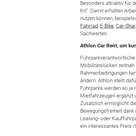
Besonders attraktiv für d
Kit". Damit erhalten Arb
nutzen können, beispiel
Fahrrad
,
E-Bike
,
Car-Shar
Sachwerten.
Athlon Car Rent, um kur
Fuhrparkverantwortliche 
Mobilitätslücken zeitna
Rahmenbedingungen kann 
ändern. Athlon stellt daf
Fuhrparks werden so je 
Mietfahrzeugen ergänzt 
Zusätzlich ermöglicht di
Bewegungsfreiheit dank g
Leasing- oder Kauffuhrpar
ein interessantes Preis-/