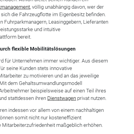
rkmanagement
, völlig unabhängig davon, wer der
 sich die Fahrzeugflotte im Eigenbesitz befinden.
hlon Fuhrparkmanagern, Leasinggebern, Lieferanten
leistungsstarke und intuitive
ttform bereit.
durch flexible Mobilitätslösungen
ird für Unternehmen immer wichtiger. Aus diesem
für seine Kunden stets innovative
itarbeiter zu motivieren und an das jeweilige
. Mit dem Gehaltsumwandlungsmodell
rbeitnehmer beispielsweise auf einen Teil ihres
und stattdessen ihren
Dienstwagen
privat nutzen.
eren indessen vor allem von einem nachhaltigen
nnen somit nicht nur kosteneffizient
e Mitarbeiterzufriedenheit maßgeblich erhöhen.