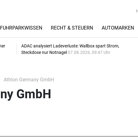
FUHRPARKWISSEN
RECHT & STEUERN
AUTOMARKEN
her
ADAC analysiert Ladeverluste: Wallbox spart Strom,
Steckdose nur Notnagel
07.08.2026, 09:47 Uhr
Athlon Germany GmbH
any GmbH