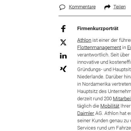
Kommentare
Teilen
Firmenkurzporträt
Athlon
ist einer der füh
Flottenmanagement
in
E
verantwortlich. Seit übe
innovative und kostenef
Gründungs- und Hauptsit
Niederlande. Darüber hin
in Nordamerika vertreten
Hauptsitz des Unternehme
derzeit rund 200
Mitarbei
täglich die
Mobilität
Ihrer
Daimler
AG. Athlon hat e
seiner Kunden genau zu v
Services rund um Fahrzeu