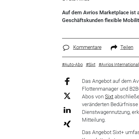
Auf dem Avrios Marketplace ist a
Geschäftskunden flexible Mobilit
Kommentare
Teilen
#Auto-Abo
#Sixt
#Avrios International
Das Angebot auf dem Avr
Flottenmanager und B2B-
Abos von
Sixt
abschließe
veränderten Bedürfnisse 
Dienstwagennutzung, erkl
Mitteilung.
Das Angebot Sixt+ umfass