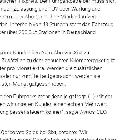
lichen Fixpreis. Der Fuhrparkbetreiber muss sich
noch
Zulassung
und TÜV oder
Wartung
und
mern. Das Abo kann ohne Mindestlaufzeit
den. Innerhalb von 48 Stunden steht das Fahrzeug
der über 200 Sixt-Stationen in Deutschland
vrios-Kunden das Auto-Abo von Sixt zu
 Zusätzlich zu dem gebuchten Kilometerpaket gibt
eter pro Monat extra. Werden die zusätzlichen
 oder nur zum Teil aufgebraucht, werden sie
hsten Monat gutgeschrieben.
in den Fuhrparks mehr denn je gefragt. (…) Mit der
eten wir unseren Kunden einen echten Mehrwert,
fung
besser steuern können", sagte Avrios-CEO
 Corporate Sales bei Sixt, betonte: "Wir
Nachfrage von Geschäftskunden nach kurzfristigen