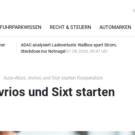
FUHRPARKWISSEN
RECHT & STEUERN
AUTOMARKEN
her
ADAC analysiert Ladeverluste: Wallbox spart Strom,
Steckdose nur Notnagel
07.08.2026, 09:47 Uhr
Auto-Abos: Avrios und Sixt starten Kooperation
rios und Sixt starten