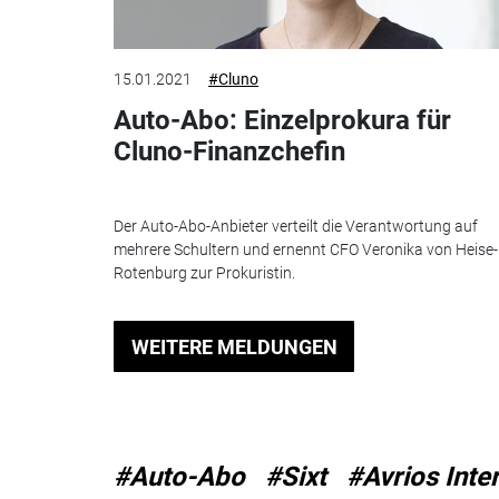
15.01.2021
#Cluno
Auto-Abo: Einzelprokura für
Cluno-Finanzchefin
Der Auto-Abo-Anbieter verteilt die Verantwortung auf
mehrere Schultern und ernennt CFO Veronika von Heise-
Rotenburg zur Prokuristin.
WEITERE MELDUNGEN
#Auto-Abo
#Sixt
#Avrios Inte