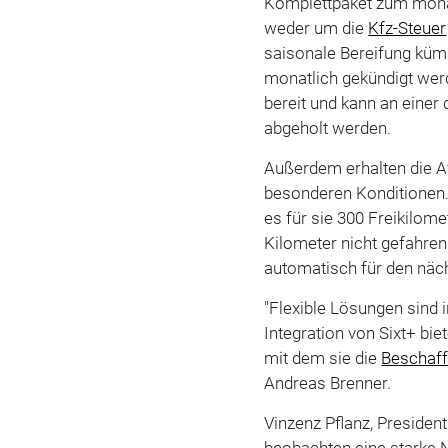
Komplettpaket zum monat
weder um die
Kfz-Steuer
saisonale Bereifung küm
monatlich gekündigt wer
bereit und kann an einer 
abgeholt werden.
Außerdem erhalten die A
besonderen Konditionen.
es für sie 300 Freikilom
Kilometer nicht gefahren
automatisch für den näc
"Flexible Lösungen sind 
Integration von Sixt+ bi
mit dem sie die
Beschaf
Andreas Brenner.
Vinzenz Pflanz, President
beobachten eine starke 