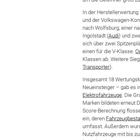
In der Herstellerwertun
und der Volkswagen-Konz
nach Wolfsburg, einer 
Ingolstadt (
Audi
) und zwe
sich über zwei Spitzenpl
einen für die V-Klasse.
O
Klassen ab. Weitere Sie
Transporter
).
Insgesamt 18 Wertungskat
Neueinsteiger – gab es 
Elektrofahrzeuge
. Die G
Marken bildeten erneut 
Score-Berechnung flosse
ein, deren
Fahrzeugbest
umfasst. Außerdem wurde
Nutzfahrzeuge mit bis z