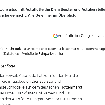
achzeitschrift Autoflotte die Dienstleister und Autoherstelle
nche gemacht. Alle Gewinner im Überblick.
Autoflotte bei Google bevor
rie
#Fuhrpark
#Fuhrparkdienstleister
#Flottenmarkt
#Flottenmanag
#Dataforce
#Autoflotte FuhrparkMonitor
utoflotte
r soweit: Autoflotte hat zum fünften Mal die
n die imagebesten
Dienstleister
und
hrzeugmodelle auf dem deutschen
Flottenmarkt
ger Hotel Frankfurter Hof kamen rund 100
n des Autoflotte FuhrparkMonitors zusammen,
feiern.