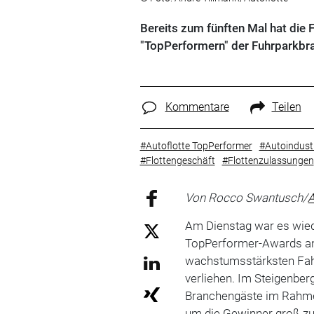
Bereits zum fünften Mal hat die F
"TopPerformern" der Fuhrparkbra
Kommentare
Teilen
#Autoflotte TopPerformer
#Autoindust
#Flottengeschäft
#Flottenzulassungen
Von Rocco Swantusch/
A
Am Dienstag war es wiede
TopPerformer-Awards a
wachstumsstärksten Fa
verliehen. Im Steigenber
Branchengäste im Rahme
um die Gewinner groß zu 