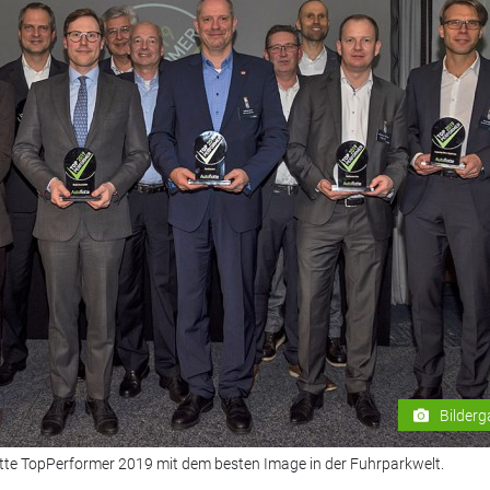
Bilderg
otte TopPerformer 2019 mit dem besten Image in der Fuhrparkwelt.