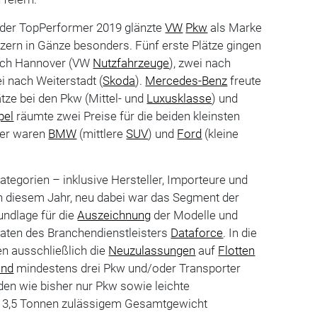
g der TopPerformer 2019 glänzte
VW
Pkw
als Marke
ern in Gänze besonders. Fünf erste Plätze gingen
nach Hannover (VW
Nutzfahrzeuge
), zwei nach
i nach Weiterstadt (
Skoda
).
Mercedes-Benz
freute
ätze bei den Pkw (Mittel- und
Luxusklasse
) und
pel
räumte zwei Preise für die beiden kleinsten
ger waren
BMW
(mittlere
SUV
) und
Ford
(kleine
egorien – inklusive Hersteller, Importeure und
in diesem Jahr, neu dabei war das Segment der
rundlage für die
Auszeichnung
der Modelle und
Daten des Branchendienstleisters
Dataforce
. In die
n ausschließlich die
Neuzulassungen
auf
Flotten
and
mindestens drei Pkw und/oder Transporter
n wie bisher nur Pkw sowie leichte
u 3,5 Tonnen zulässigem Gesamtgewicht