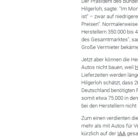
Der Präsident des Bunde
Hilgerloh, sagte: "Im Mom
ist" – zwar auf niedrige
Preisen". Normalerweise
Herstellern 350.000 bis 
des Gesamtmarktes", sag
Große Vermieter bekäme
Jetzt aber können die He
Autos nicht bauen, weil
H
Lieferzeiten werden län
Hilgerloh schätzt, dass 
Deutschland benötigten 
somit etwa 75.000 in de
bei den Herstellern nicht 
Zum einen verdienten di
mehr als mit Autos für V
kürzlich auf der
IAA
gesa