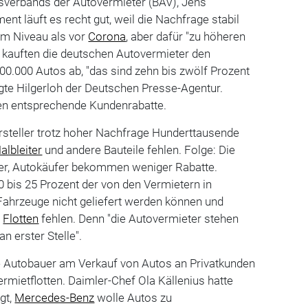
sverbands der Autovermieter (BAV), Jens
ent läuft es recht gut, weil die Nachfrage stabil
rem Niveau als vor
Corona
, aber dafür "zu höheren
 kauften die deutschen Autovermieter den
400.000 Autos ab, "das sind zehn bis zwölf Prozent
te Hilgerloh der Deutschen Presse-Agentur.
n entsprechende Kundenrabatte.
rsteller trotz hoher Nachfrage Hunderttausende
albleiter
und andere Bauteile fehlen. Folge: Die
ger, Autokäufer bekommen weniger Rabatte.
20 bis 25 Prozent der von den Vermietern in
Fahrzeuge nicht geliefert werden können und
n
Flotten
fehlen. Denn "die Autovermieter stehen
an erster Stelle".
e Autobauer am Verkauf von Autos an Privatkunden
ermietflotten. Daimler-Chef Ola Källenius hatte
gt,
Mercedes-Benz
wolle Autos zu