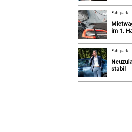
Fuhrpark
Mietwag
im 1. H
Fuhrpark
Neuzul
stabil