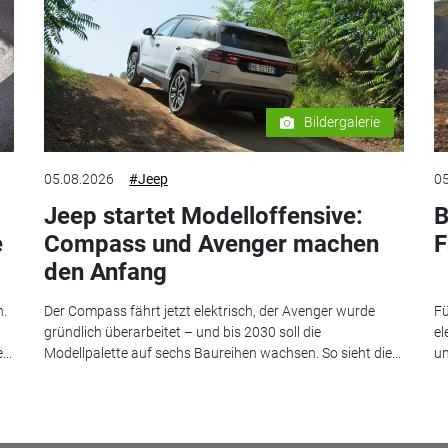
Bildergalerie
05.08.2026
#Jeep
05
Jeep startet Modelloffensive:
B
e
Compass und Avenger machen
F
den Anfang
n.
Der Compass fährt jetzt elektrisch, der Avenger wurde
Fü
gründlich überarbeitet – und bis 2030 soll die
el
..
Modellpalette auf sechs Baureihen wachsen. So sieht die...
un