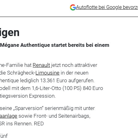
Autoflotte bei Google bevor
eigen
 Mégane Authentique startet bereits bei einem
ne-Familie hat
Renault
jetzt noch attraktiver
die Schrägheck-
Limousine
in der neuen
entique lediglich 13.361 Euro aufgerufen.
ell mit dem 1,6-Liter-Otto (100 PS) 840 Euro
stiegsversion Expression.
t seine „Sparversion“ serienmäßig mit unter
aanlage
sowie Front- und Seitenairbags,
R ins Rennen. RED
fünf