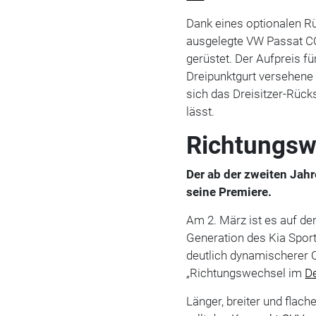
Dank eines optionalen Rü
ausgelegte VW Passat CC 
gerüstet. Der Aufpreis fü
Dreipunktgurt versehene 
sich das Dreisitzer-Rüc
lässt.
Richtungsw
Der ab der zweiten Jahr
seine Premiere.
Am 2. März ist es auf de
Generation des Kia Spor
deutlich dynamischerer O
„Richtungswechsel im
D
Länger, breiter und fla