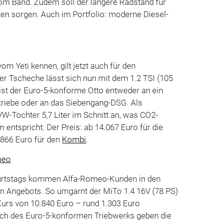
m Band. Zudem soll der längere Radstand für
en sorgen. Auch im Portfolio: moderne Diesel-
D
 Yeti kennen, gilt jetzt auch für den
 Der Tscheche lässt sich nun mit dem 1.2 TSI (105
ist der Euro-5-konforme Otto entweder an ein
riebe oder an das Siebengang-DSG. Als
W-Tochter 5,7 Liter im Schnitt an, was CO2-
entspricht. Der Preis: ab 14.067 Euro für die
.866 Euro für den
Kombi
.
meo
burtstags kommen Alfa-Romeo-Kunden in den
 Angebots. So umgarnt der MiTo 1.4 16V (78 PS)
Kurs von 10.840 Euro – rund 1.303 Euro
auch des Euro-5-konformen Triebwerks geben die