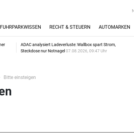
FUHRPARKWISSEN
RECHT & STEUERN
AUTOMARKEN
her
ADAC analysiert Ladeverluste: Wallbox spart Strom,
Steckdose nur Notnagel
07.08.2026, 09:47 Uhr
Bitte einsteigen
gen