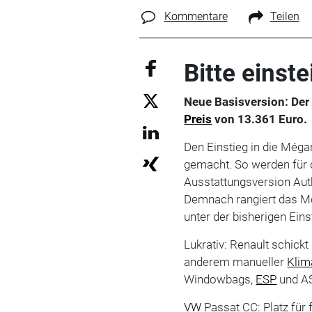
Kommentare
Teilen
Bitte einst
Neue Basisversion: Der
Preis
von 13.361 Euro.
Den Einstieg in die Méga
gemacht. So werden für 
Ausstattungsversion Auth
Demnach rangiert das Mod
unter der bisherigen Ein
Lukrativ: Renault schick
anderem manueller
Klim
Windowbags,
ESP
und AS
VW
Passat CC: Platz für 