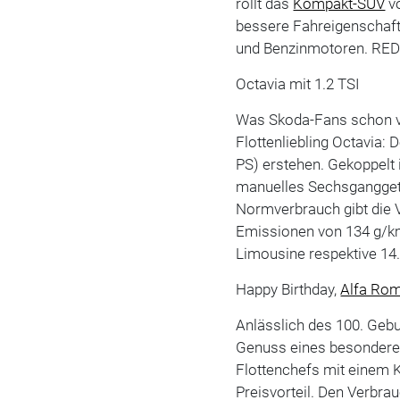
rollt das
Kompakt-SUV
vo
bessere Fahreigenschaft
und Benzinmotoren. RE
Octavia mit 1.2 TSI
Was Skoda-Fans schon vom
Flottenliebling Octavia:
PS) erstehen. Gekoppelt 
manuelles Sechsgangget
Normverbrauch gibt die V
Emissionen von 134 g/km 
Limousine respektive 14
Happy Birthday,
Alfa Ro
Anlässlich des 100. Ge
Genuss eines besonderen
Flottenchefs mit einem 
Preisvorteil. Den Verbr