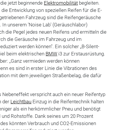
die jetzt beginnende
Elektromobilität
begleiten.
l die Entwicklung von speziellen Reifen für die E-
egetriebenen Fahrzeug sind die Reifengeräusche
s. In unserem 'Noise Lab' (Geräuschlabor)
ich die Pegel jedes neuen Reifens und ermitteln die
rch die Geräusche im Fahrzeug und im
eduziert werden können". Ein solcher „B-Silent-
iel beim elektrischen
BMW
i3 zur Erstausrüstung.
aber: „Ganz vermieden werden können
nn es sind in erster Linie die Vibrationen des
ion mit dem jeweiligen Straßenbelag, die dafür
 Nebeneffekt verspricht auch ein neuer Reifentyp
m der
Leichtbau
Einzug in die Reifentechnik halten
weniger als ein herkömmlicher Pneu und benötigt
l und Rohstoffe. Dank seines um 20 Prozent
andes könnten Verbrauch und CO2-Emissionen