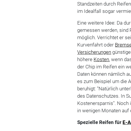
Standzeiten durch Reife
im Idealfall sogar vermi
Eine weitere Idee: Da du
gemessen werden, sind 
möglich. Verrichtet er se
Kurvenfahrt oder
Brems
Versicherungen
günstige
höhere
Kosten
, wenn da
der Chip im Reifen ein we
Daten können nämlich a
es zum Beispiel um die A
beruhigt: "Natürlich unte
des Datenschutzes. In S
Kostenersparnis". Noch is
in wenigen Monaten auf
Spezielle Reifen für
E-A