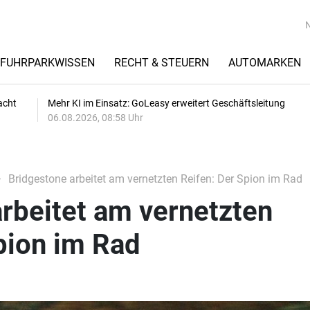
FUHRPARKWISSEN
RECHT & STEUERN
AUTOMARKEN
acht
Mehr KI im Einsatz: GoLeasy erweitert Geschäftsleitung
06.08.2026, 08:58 Uhr
Bridgestone arbeitet am vernetzten Reifen: Der Spion im Rad
rbeitet am vernetzten
pion im Rad