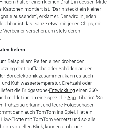
ingern hält er einen kleinen Draht, in dessen Mitte
 Kästchen montiert ist. "Darin steckt ein kleiner
gnale aussendet", erklärt er. Der wird in jeden
leichbar ist das Ganze etwa mit jenen Chips, mit
e Vierbeiner versehen, um stets deren
.
aten liefern
zum Beispiel am Reifen einen drohenden
bnutzung der Lauffläche oder Schäden an den
 der Bordelektronik zusammen, kann es auch
l- und Kühlwassertemperatur, Drehzahl oder
liefert die Bridgestone-
Entwicklung
einen 360-
und meldet ihn an eine spezielle
App
. Tiberio: "So
 frühzeitig erkannt und teure Folgeschäden
 kommt dann auch TomTom ins Spiel. Hat ein
Lkw-Flotte mit TomTom vernetzt und so alle
r im virtuellen Blick, können drohende