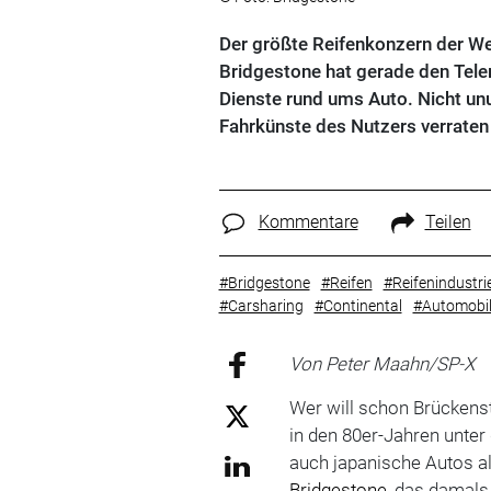
Der größte Reifenkonzern der Wel
Bridgestone hat gerade den Tele
Dienste rund ums Auto. Nicht unum
Fahrkünste des Nutzers verraten
Kommentare
Teilen
#Bridgestone
#Reifen
#Reifenindustri
#Carsharing
#Continental
#Automobilz
Von Peter Maahn/SP-X
Wer will schon Brückens
in den 80er-Jahren unter
auch japanische Autos al
Bridgestone
, das damal