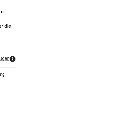
rn.
er die
zugen
ung