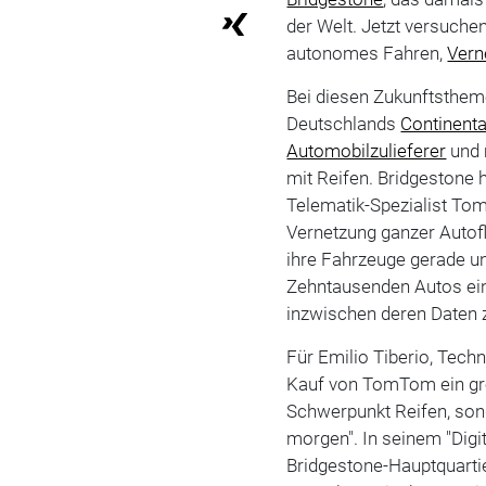
der Welt. Jetzt versuche
autonomes Fahren,
Vern
Bei diesen Zukunftstheme
Deutschlands
Continenta
Automobilzulieferer
und 
mit Reifen. Bridgestone h
Telematik-Spezialist Tom
Vernetzung ganzer Autofl
ihre Fahrzeuge gerade 
Zehntausenden Autos ein
inzwischen deren Daten 
Für Emilio Tiberio, Techn
Kauf von TomTom ein gro
Schwerpunkt Reifen, son
morgen". In seinem "Dig
Bridgestone-Hauptquartie