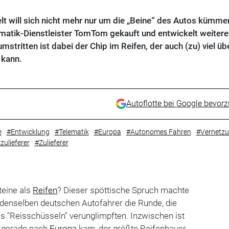
t will sich nicht mehr nur um die „Beine“ des Autos kümme
matik-Dienstleister TomTom gekauft und entwickelt weitere
stritten ist dabei der Chip im Reifen, der auch (zu) viel üb
 kann.
Autoflotte bei Google bevor
e
#Entwicklung
#Telematik
#Europa
#Autonomes Fahren
#Vernetz
ulieferer
#Zulieferer
teine als
Reifen
? Dieser spöttische Spruch machte
 denselben deutschen Autofahrer die Runde, die
s "Reisschüsseln" verunglimpften. Inzwischen ist
s gerade nach
Europa
kam, der größte Reifenbauer