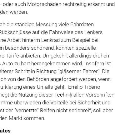
n- oder auch Motorschäden rechtzeitig erkannt und
eden werden.
rch die ständige Messung viele Fahrdaten
Rückschlüsse auf die Fahrweise des Lenkers
ine Arbeit hinterm Lenkrad zum Beispiel bei
en
besonders schonend, könnten spezielle
re Tarife anbieten. Umgekehrt allerdings drohen
s Auto zu hart herangekommen wird. Insofern ist
iterer Schritt in Richtung "gläserner Fahrer". Die
uch von den Behörden angefordert werden, wenn
ufklärung eines Unfalls geht. Emilio Tiberio
rliegt die Nutzung dieser
Technik
allen Vorschriften
umme überwiegen die Vorteile bei
Sicherheit
und
t der "vernetzte" Reifen nicht serienreif, soll aber
 den Markt kommen.
utos