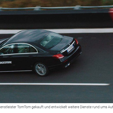
ienstleister TomTom gekauft und entwickelt weitere Dienste rund ums Aut