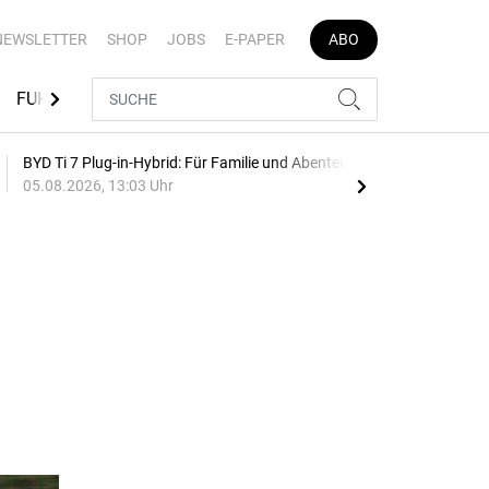
NEWSLETTER
SHOP
JOBS
E-PAPER
ABO
FUHRPARK-TOOLS
EVENTS
FLOTTENLÖSUNGEN
BYD Ti 7 Plug-in-Hybrid: Für Familie und Abenteuer
75 J
05.08.2026, 13:03 Uhr
Auf