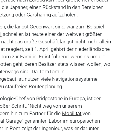
n die Japaner, einen Rückstand in den Bereichen
etzung
oder
Carsharing
aufzuholen.
n, die längst Gegenwart sind, war zum Beispiel
l
schneller, ist heute einer der weltweit größten
macht das große Geschäft längst nicht mehr allein
at reagiert, seit 1. April gehört der niederländische
Tom zur Familie. Er ist führend, wenn es um die
otten geht, deren Besitzer stets wissen wollen, wo
unterwegs sind. Da TomTom in
gebaut ist, nutzen viele Navigationssysteme
zu staufreien Routenplanung.
ologie-Chef von Bridgestone in Europa, ist der
ßer Schritt. "Nicht weg von unserem
dern hin zum Partner für die
Mobilität
von
ital-Garage" genannten Labor im europäischen
r in Rom zeigt der Ingenieur, was er darunter