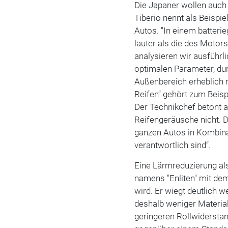
Die Japaner wollen auch 
Tiberio nennt als Beispie
Autos. "In einem batteri
lauter als die des Motor
analysieren wir ausführl
optimalen Parameter, du
Außenbereich erheblich r
Reifen“ gehört zum Beisp
Der Technikchef betont 
Reifengeräusche nicht. De
ganzen Autos in Kombinat
verantwortlich sind“.
Eine Lärmreduzierung als
namens "Enliten" mit de
wird. Er wiegt deutlich 
deshalb weniger Materia
geringeren Rollwiderst