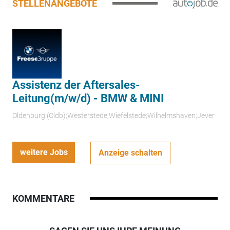
STELLENANGEBOTE
Assistenz der Aftersales-
Leitung(m/w/d) - BMW & MINI
Oldenburg (Oldb);Westerstede;Wiefelstede;Wilhelmshaven;Jever
weitere Jobs
Anzeige schalten
KOMMENTARE