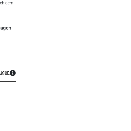
nach dem
twagen
zugen