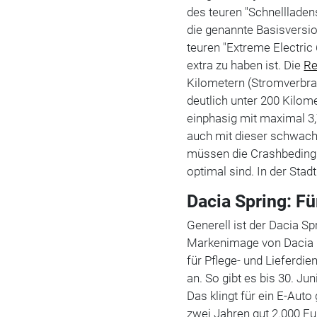
des teuren "Schnelllade
die genannte Basisversio
teuren "Extreme Electric
extra zu haben ist. Die
Re
Kilometern (Stromverbrau
deutlich unter 200 Kilom
einphasig mit maximal 3,7
auch mit dieser schwach
müssen die Crashbedingu
optimal sind. In der Sta
Dacia Spring: Fü
Generell ist der Dacia Sp
Markenimage von Dacia 
für Pflege- und Lieferdie
an. So gibt es bis 30. Ju
Das klingt für ein E-Auto
zwei Jahren gut 2.000 Eu