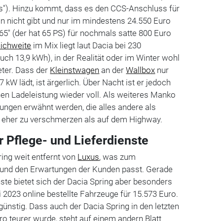
ns"). Hinzu kommt, dass es den CCS-Anschluss für
n nicht gibt und nur im mindestens 24.550 Euro
 65" (der hat 65 PS) für nochmals satte 800 Euro
ichweite
im Mix liegt laut Dacia bei 230
ch 13,9 kWh), in der Realität oder im Winter wohl
eter. Dass der
Kleinstwagen
an der
Wallbox
nur
 kW lädt, ist ärgerlich. Über Nacht ist er jedoch
en Ladeleistung wieder voll. Als weiteres Manko
ngen erwähnt werden, die alles andere als
dt eher zu verschmerzen als auf dem Highway.
r Pflege- und Lieferdienste
ring weit entfernt von
Luxus
, was zum
und den Erwartungen der Kunden passt. Gerade
nste bietet sich der Dacia Spring aber besonders
ni 2023 online bestellte Fahrzeuge für 15.573 Euro.
 günstig. Dass auch der Dacia Spring in den letzten
ro teurer wurde, steht auf einem andern Blatt