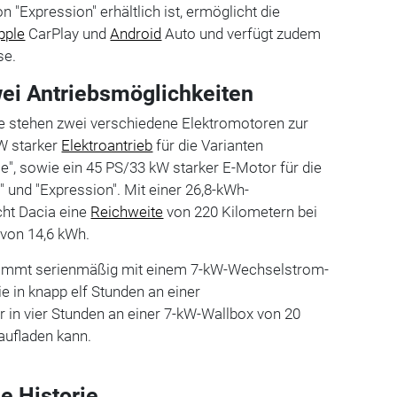
n "Expression" erhältlich ist, ermöglicht die
pple
CarPlay und
Android
Auto und verfügt zudem
se.
wei Antriebsmöglichkeiten
ie stehen zwei verschiedene Elektromotoren zur
W starker
Elektroantrieb
für die Varianten
e", sowie ein 45 PS/33 kW starker E-Motor für die
" und "Expression". Mit einer 26,8-kWh-
cht Dacia eine
Reichweite
von 220 Kilometern bei
von 14,6 kWh.
kommt serienmäßig mit einem 7-kW-Wechselstrom-
ie in knapp elf Stunden an einer
 in vier Stunden an einer 7-kW-Wallbox von 20
aufladen kann.
e Historie