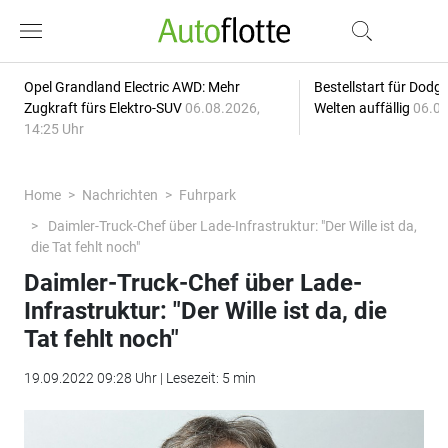
Opel Grandland Electric AWD: Mehr
Bestellstart für Dodg
Zugkraft fürs Elektro-SUV
06.08.2026,
Welten auffällig
06.08
14:25 Uhr
Home
Nachrichten
Fuhrpark
Daimler-Truck-Chef über Lade-Infrastruktur: "Der Wille ist da,
die Tat fehlt noch"
Daimler-Truck-Chef über Lade-
Infrastruktur: "Der Wille ist da, die
Tat fehlt noch"
19.09.2022 09:28 Uhr | Lesezeit: 5 min