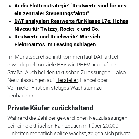
Audis Flottenstrategie: "Restwerte sind für uns
ein zentraler Steuerungsfaktor"
DAT analysiert Restwerte für Klasse L7e: Hohes
Niveau für Twizzy, Rocks-e und Co.
Restwerte und Reichweite: Wie sich
Elektroautos im Leasing schlagen
Im Monatsdurchschnitt kommen laut DAT aktuell
etwa doppelt so viele BEV wie PHEV neu auf die
Straße. Auch bei den taktischen Zulassungen – also
Neuzulassungen auf
Hersteller
, Handel oder
Vermieter – ist ein stetiges Wachstum zu
beobachten.
Private Käufer zurückhaltend
Während die Zahl der gewerblichen Neuzulassungen
bei rein elektrischen Fahrzeugen mit über 20.000
Einheiten monatlich solide wächst, zeigen sich private