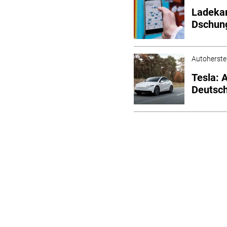
Ladekar
Dschun
Autoherstel
Tesla:
Deutsc