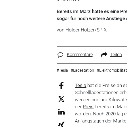
Bereits im März hatte es eine Pr
sogar für noch weitere Anstiege
von Holger Holzer/SP-X
Kommentare
Teilen
#Tesla
#Ladestation
#Elektromobilität
Tesla
hat die Preise an 
Schnellladestationen erh
werden nun pro Kilowatts
der
Preis
bereits im März
worden. Noch 2020 lag er
Anfangstagen der Mark