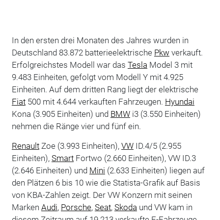
In den ersten drei Monaten des Jahres wurden in
Deutschland 83.872 batterieelektrische
Pkw
verkauft.
Erfolgreichstes Modell war das
Tesla
Model 3 mit
9.483 Einheiten, gefolgt vom Modell Y mit 4.925
Einheiten. Auf dem dritten Rang liegt der elektrische
Fiat
500 mit 4.644 verkauften Fahrzeugen.
Hyundai
Kona (3.905 Einheiten) und
BMW
i3 (3.550 Einheiten)
nehmen die Ränge vier und fünf ein.
Renault
Zoe (3.993 Einheiten),
VW
ID.4/5 (2.955
Einheiten),
Smart
Fortwo (2.660 Einheiten), VW ID.3
(2.646 Einheiten) und
Mini
(2.633 Einheiten) liegen auf
den Plätzen 6 bis 10 wie die Statista-Grafik auf Basis
von KBA-Zahlen zeigt. Der VW Konzern mit seinen
Marken
Audi
,
Porsche
,
Seat
,
Skoda
und VW kam in
diesem Zeitraum auf 19.213 verkaufte E-Fahrzeuge,