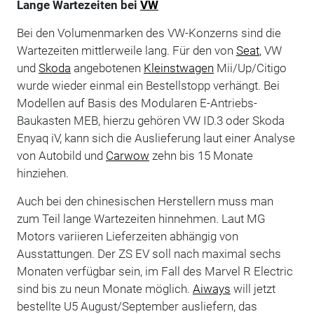
Lange Wartezeiten bei
VW
Bei den Volumenmarken des VW-Konzerns sind die
Wartezeiten mittlerweile lang. Für den von
Seat
, VW
und
Skoda
angebotenen
Kleinstwagen
Mii/Up/Citigo
wurde wieder einmal ein Bestellstopp verhängt. Bei
Modellen auf Basis des Modularen E-Antriebs-
Baukasten MEB, hierzu gehören VW ID.3 oder Skoda
Enyaq iV, kann sich die Auslieferung laut einer Analyse
von Autobild und
Carwow
zehn bis 15 Monate
hinziehen.
Auch bei den chinesischen Herstellern muss man
zum Teil lange Wartezeiten hinnehmen. Laut MG
Motors variieren Lieferzeiten abhängig von
Ausstattungen. Der ZS EV soll nach maximal sechs
Monaten verfügbar sein, im Fall des Marvel R Electric
sind bis zu neun Monate möglich.
Aiways
will jetzt
bestellte U5 August/September ausliefern, das