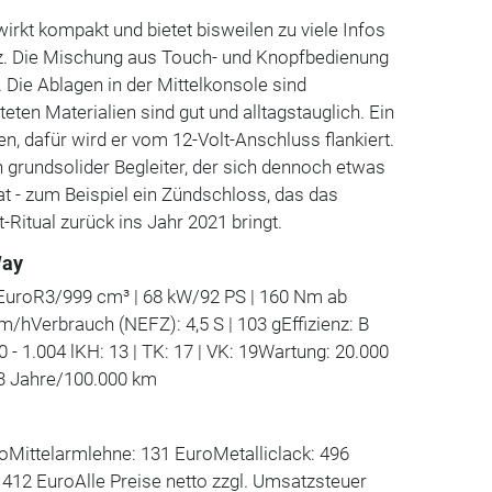
irkt kompakt und bietet bisweilen zu viele Infos
z. Die Mischung aus Touch- und Knopfbedienung
. Die Ablagen in der Mittelkonsole sind
teten Materialien sind gut und alltagstauglich. Ein
, dafür wird er vom 12-Volt-Anschluss flankiert.
n grundsolider Begleiter, der sich dennoch etwas
t - zum Beispiel ein Zündschloss, das das
-Ritual zurück ins Jahr 2021 bringt.
Way
EuroR3/999 cm³ | 68 kW/92 PS | 160 Nm ab
km/hVerbrauch (NEFZ): 4,5 S | 103 gEffizienz: B
00 - 1.004 lKH: 13 | TK: 17 | VK: 19Wartung: 20.000
3 Jahre/100.000 km
oMittelarmlehne: 131 EuroMetalliclack: 496
412 EuroAlle Preise netto zzgl. Umsatzsteuer