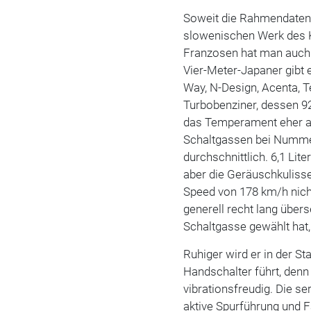
Soweit die Rahmendaten 
slowenischen Werk des
Franzosen hat man auch 
Vier-Meter-Japaner gibt e
Way, N-Design, Acenta, Te
Turbobenziner, dessen 92
das Temperament eher als
Schaltgassen bei Nummer
durchschnittlich. 6,1 Lit
aber die Geräuschkulisse
Speed von 178 km/h nich
generell recht lang über
Schaltgasse gewählt hat,
Ruhiger wird er in der S
Handschalter führt, denn
vibrationsfreudig. Die s
aktive Spurführung und 