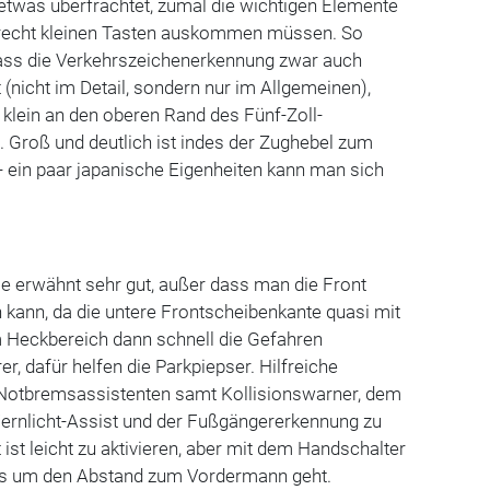
etwas überfrachtet, zumal die wichtigen Elemente
 recht kleinen Tasten auskommen müssen. So
 dass die Verkehrszeichenerkennung zwar auch
 (nicht im Detail, sondern nur im Allgemeinen),
r klein an den oberen Rand des Fünf-Zoll-
 Groß und deutlich ist indes der Zughebel zum
 ein paar japanische Eigenheiten kann man sich
wie erwähnt sehr gut, außer dass man die Front
n kann, da die untere Frontscheibenkante quasi mit
m Heckbereich dann schnell die Gefahren
er, dafür helfen die Parkpiepser. Hilfreiche
 Notbremsassistenten samt Kollisionswarner, dem
Fernlicht-Assist und der Fußgängererkennung zu
st leicht zu aktivieren, aber mit dem Handschalter
n es um den Abstand zum Vordermann geht.