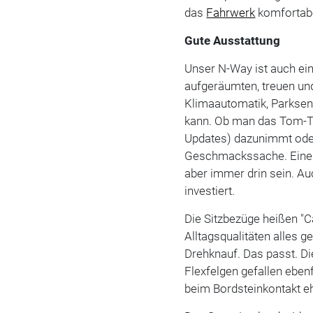
das
Fahrwerk
komfortabe
Gute Ausstattung
Unser N-Way ist auch ein
aufgeräumten, treuen un
Klimaautomatik, Parksens
kann. Ob man das Tom-To
Updates) dazunimmt ode
Geschmackssache. Eine p
aber immer drin sein. Au
investiert.
Die Sitzbezüge heißen "C
Alltagsqualitäten alles g
Drehknauf. Das passt. Di
Flexfelgen gefallen eben
beim Bordsteinkontakt e