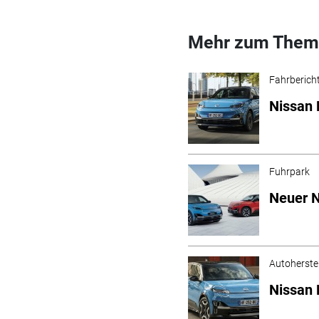
Mehr zum Them
Fahrberich
Nissan 
Fuhrpark
Neuer N
Autoherstel
Nissan 