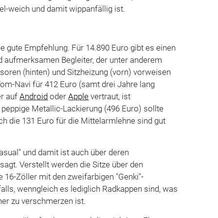
l-weich und damit wippanfällig ist.
e gute Empfehlung. Für 14.890 Euro gibt es einen
d aufmerksamen Begleiter, der unter anderem
oren (hinten) und Sitzheizung (vorn) vorweisen
m-Navi für 412 Euro (samt drei Jahre lang
r auf
Android
oder
Apple
vertraut, ist
eppige Metallic-Lackierung (496 Euro) sollte
ch die 131 Euro für die Mittelarmlehne sind gut
asual" und damit ist auch über deren
esagt. Verstellt werden die Sitze über den
e 16-Zöller mit den zweifarbigen "Genki"-
falls, wenngleich es lediglich Radkappen sind, was
her zu verschmerzen ist.