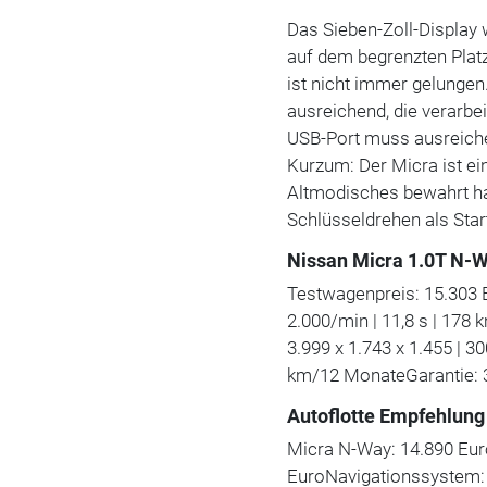
Das Sieben-Zoll-Display w
auf dem begrenzten Plat
ist nicht immer gelungen
ausreichend, die verarbei
USB-Port muss ausreichen
Kurzum: Der Micra ist ei
Altmodisches bewahrt ha
Schlüsseldrehen als Start
Nissan Micra 1.0T N-
Testwagenpreis: 15.303 
2.000/min | 11,8 s | 178 
3.999 x 1.743 x 1.455 | 3
km/12 MonateGarantie: 
Autoflotte Empfehlung
Micra N-Way: 14.890 Eur
EuroNavigationssystem: 