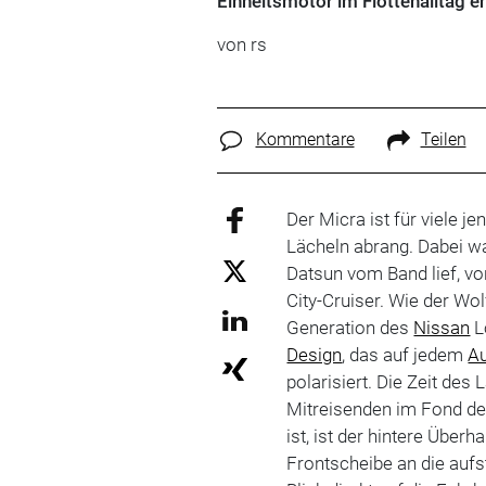
Einheitsmotor im Flottenalltag
von rs
Kommentare
Teilen
Der Micra ist für viele j
Lächeln abrang. Dabei war
Datsun vom Band lief, von
City-Cruiser. Wie der Wol
Generation des
Nissan
L
Design
, das auf jedem
A
polarisiert. Die Zeit des
Mitreisenden im Fond d
ist, ist der hintere Über
Frontscheibe an die aufs