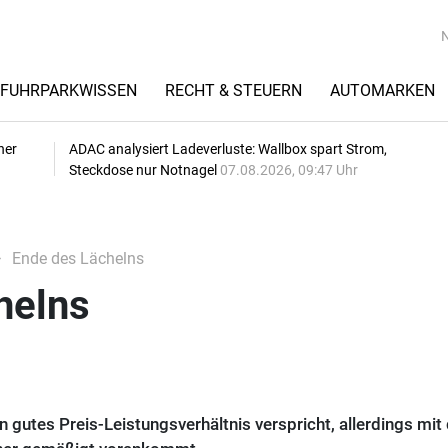
FUHRPARKWISSEN
RECHT & STEUERN
AUTOMARKEN
her
ADAC analysiert Ladeverluste: Wallbox spart Strom,
Steckdose nur Notnagel
07.08.2026, 09:47 Uhr
Ende des Lächelns
helns
in gutes Preis-Leistungsverhältnis verspricht, allerdings mi