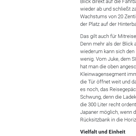
Blick direkt auf die Fahr
wieder ab und schließt z
Wachstums von 20 Zentim
der Platz auf der Hinterb
Das gilt auch für Mitreis
Denn mehr als der Blick 
wiederum kann sich den S
wenig. Vom Juke, dem SU
hat man die oben angesc
Kleinwagensegment imme
die Tür öffnet weit und 
es noch, das Reisegepäc
Schwung, denn die Ladeka
die 300 Liter recht orden
Japaner möglich, wenn 
Rücksitzbank in die Hori
Vielfalt und Einheit