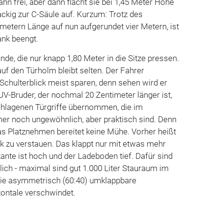
bahn frei, aber dann flacht sie bei 1,45 Meter Höhe
ackig zur C-Säule auf. Kurzum: Trotz des
etern Länge auf nun aufgerundet vier Metern, ist
ank beengt.
ende, die nur knapp 1,80 Meter in die Sitze pressen.
auf den Türholm bleibt selten. Der Fahrer
chulterblick meist sparen, denn sehen wird er
V-Bruder, der nochmal 20 Zentimeter länger ist,
hlagenen Türgriffe übernommen, die im
r noch ungewöhnlich, aber praktisch sind. Denn
das Platznehmen bereitet keine Mühe. Vorher heißt
k zu verstauen. Das klappt nur mit etwas mehr
nte ist hoch und der Ladeboden tief. Dafür sind
tlich - maximal sind gut 1.000 Liter Stauraum im
die asymmetrisch (60:40) umklappbare
zontale verschwindet.