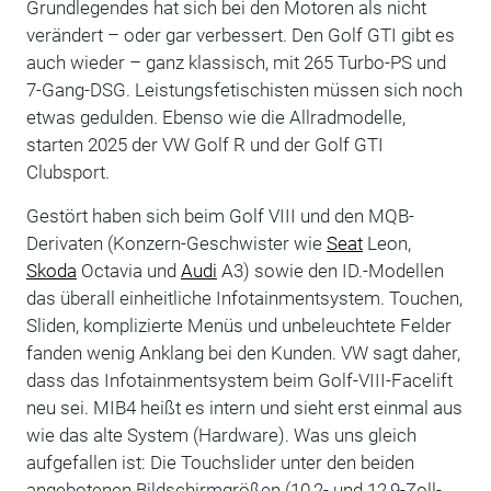
Grundlegendes hat sich bei den Motoren als nicht
verändert – oder gar verbessert. Den Golf GTI gibt es
auch wieder – ganz klassisch, mit 265 Turbo-PS und
7-Gang-DSG. Leistungsfetischisten müssen sich noch
etwas gedulden. Ebenso wie die Allradmodelle,
starten 2025 der VW Golf R und der Golf GTI
Clubsport.
Gestört haben sich beim Golf VIII und den MQB-
Derivaten (Konzern-Geschwister wie
Seat
Leon,
Skoda
Octavia und
Audi
A3) sowie den ID.-Modellen
das überall einheitliche Infotainmentsystem. Touchen,
Sliden, komplizierte Menüs und unbeleuchtete Felder
fanden wenig Anklang bei den Kunden. VW sagt daher,
dass das Infotainmentsystem beim Golf-VIII-Facelift
neu sei. MIB4 heißt es intern und sieht erst einmal aus
wie das alte System (Hardware). Was uns gleich
aufgefallen ist: Die Touchslider unter den beiden
angebotenen Bildschirmgrößen (10,2- und 12,9-Zoll-