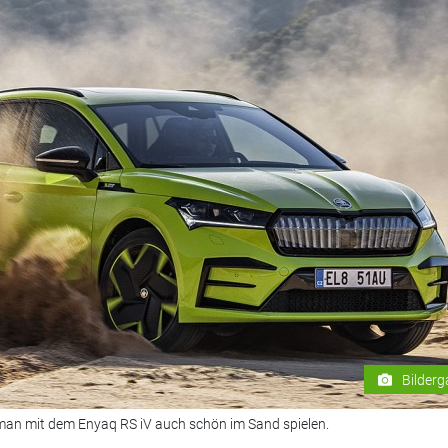
Bilderg
 man mit dem Enyaq RS iV auch schön im Sand spielen.