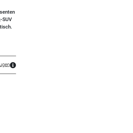
ssenten
q-SUV
tisch.
zugen