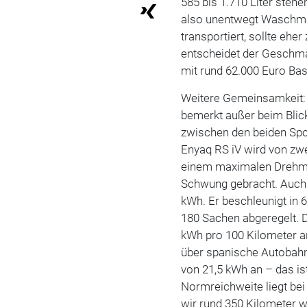
585 bis 1.710 Liter steh
also unentwegt Waschma
transportiert, sollte eh
entscheidet der Geschmac
mit rund 62.000 Euro Ba
Weitere Gemeinsamkeit: 
bemerkt außer beim Blick
zwischen den beiden Spo
Enyaq RS iV wird von z
einem maximalen Drehmo
Schwung gebracht. Auch
kWh. Er beschleunigt in 
180 Sachen abgeregelt. D
kWh pro 100 Kilometer an
über spanische Autobahn
von 21,5 kWh an – das is
Normreichweite liegt be
wir rund 350 Kilometer 