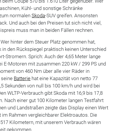
en beim Coupé 570 bis 1.610 Liter gegenüber. Wer
schinen, Kühl- und sonstige Schränke
er zum normalen
Skoda
-SUV greifen. Ansonsten
k. Und auch bei den Preisen tut sich nicht viel,
sispreis muss man in beiden Fällen rechnen.
Wer hinter dem Steuer Platz genommen hat,
 in den Rückspiegel praktisch keinen Unterschied
rt-Stromern. Sprich: Auch der 4,65 Meter lange
wei E-Motoren mit zusammen 220 kW / 299 PS und
ment von 460 Nm über alle vier Räder in
 seine
Batterie
hat eine Kapazität von netto 77
6,5 Sekunden von null bis 100 km/h und wird bei
en WLTP-Verbrauch gibt Skoda mit 16,9 bis 17,8
. Nach einer gut 100 Kilometer langen Testfahrt
en und Landstraßen zeigte das Display einen Wert
t im Rahmen vergleichbarer Elektroautos. Die
i 517 Kilometern, mit unserem Verbrauch wären
weit gekommen.