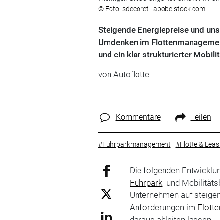
© Foto: sdecoret | abobe.stock.com
Steigende Energiepreise und u
Umdenken im Flottenmanagement. 
und ein klar strukturierter Mobili
von
Autoflotte
Kommentare
Teilen
#Fuhrparkmanagement
#Flotte & Leas
Die folgenden Entwicklu
Fuhrpark
- und Mobilität
Unternehmen auf steige
Anforderungen im
Flott
daraus ableiten lassen.