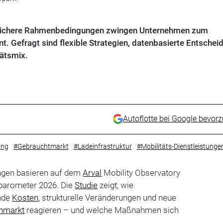
nsichere Rahmenbedingungen zwingen Unternehmen zum
Gefragt sind flexible Strategien, datenbasierte Entschei
tätsmix.
Autoflotte bei Google bevor
ing
#Gebrauchtmarkt
#Ladeinfrastruktur
#Mobilitäts-Dienstleistunge
ngen basieren auf dem
Arval
Mobility Observatory
sbarometer 2026. Die
Studie
zeigt, wie
nde
Kosten
, strukturelle Veränderungen und neue
enmarkt
reagieren – und welche Maßnahmen sich