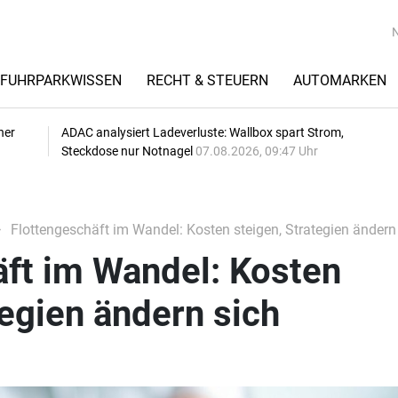
FUHRPARKWISSEN
RECHT & STEUERN
AUTOMARKEN
her
ADAC analysiert Ladeverluste: Wallbox spart Strom,
Steckdose nur Notnagel
07.08.2026, 09:47 Uhr
Flottengeschäft im Wandel: Kosten steigen, Strategien ändern
äft im Wandel: Kosten
tegien ändern sich