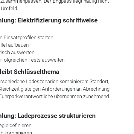
zusammenpassen. Der Engpass liegt häufig nicht
 Umfeld.
ng: Elektrifizierung schrittweise
en Einsatzprofilen starten
allel aufbauen
tisch auswerten
erfolgreichen Tests ausweiten
bleibt Schlüsselthema
schiedene Ladeszenarien kombinieren: Standort,
Gleichzeitig steigen Anforderungen an Abrechnung
Fuhrparkverantwortliche übernehmen zunehmend
ng: Ladeprozesse strukturieren
egie definieren
en kombinieren