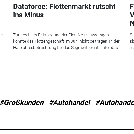
Dataforce: Flottenmarkt rutscht
F
ins Minus
V
N
re
Zur positiven Entwicklung der Pkw-Neuzulassungen
St
konnte das Flottengeschäft im Juni nicht beitragen. In der
si
Halbjahresbetrachtung fiel das Segment leicht hinter das...
ma
#Großkunden
#Autohandel
#Autohande