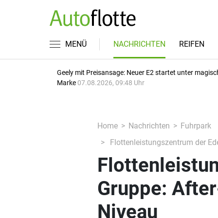
MENÜ
NACHRICHTEN
REIFEN
Geely mit Preisansage: Neuer E2 startet unter magisc
Marke
07.08.2026, 09:48 Uhr
Home
Nachrichten
Fuhrpark
Flottenleistungszentrum der Ed
Flottenleistu
Gruppe: Afte
Niveau