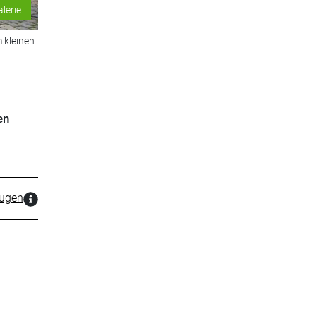
alerie
 kleinen
en
zugen