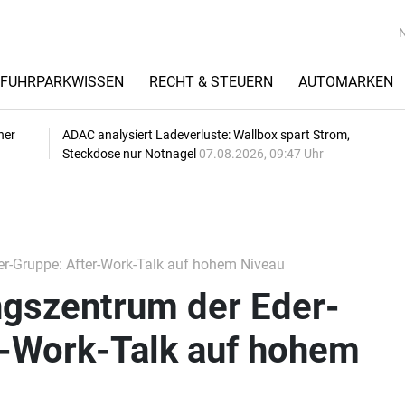
FUHRPARKWISSEN
RECHT & STEUERN
AUTOMARKEN
her
ADAC analysiert Ladeverluste: Wallbox spart Strom,
Steckdose nur Notnagel
07.08.2026, 09:47 Uhr
er-Gruppe: After-Work-Talk auf hohem Niveau
ngszentrum der Eder-
r-Work-Talk auf hohem