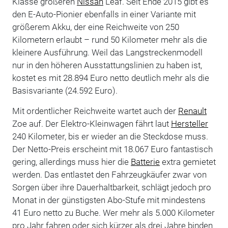
Klasse größeren
Nissan
Leaf. Seit Ende 2015 gibt es
den E-Auto-Pionier ebenfalls in einer Variante mit
größerem Akku, der eine Reichweite von 250
Kilometern erlaubt – rund 50 Kilometer mehr als die
kleinere Ausführung. Weil das Langstreckenmodell
nur in den höheren Ausstattungslinien zu haben ist,
kostet es mit 28.894 Euro netto deutlich mehr als die
Basisvariante (24.592 Euro).
Mit ordentlicher Reichweite wartet auch der
Renault
Zoe auf. Der Elektro-Kleinwagen fährt laut
Hersteller
240 Kilometer, bis er wieder an die Steckdose muss.
Der Netto-Preis erscheint mit 18.067 Euro fantastisch
gering, allerdings muss hier die
Batterie
extra gemietet
werden. Das entlastet den Fahrzeugkäufer zwar von
Sorgen über ihre Dauerhaltbarkeit, schlägt jedoch pro
Monat in der günstigsten Abo-Stufe mit mindestens
41 Euro netto zu Buche. Wer mehr als 5.000 Kilometer
pro Jahr fahren oder sich kürzer als drei Jahre binden