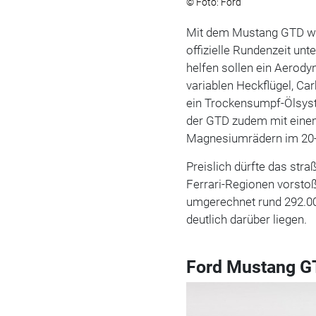
© Foto: Ford
Mit dem Mustang GTD wil
offizielle Rundenzeit un
helfen sollen ein Aerod
variablen Heckflügel, C
ein Trockensumpf-Ölsyst
der GTD zudem mit einem
Magnesiumrädern im 20-Z
Preislich dürfte das st
Ferrari-Regionen vorsto
umgerechnet rund 292.00
deutlich darüber liegen.
Ford Mustang G