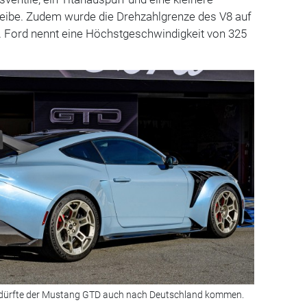
be. Zudem wurde die Drehzahlgrenze des V8 auf
 Ford nennt eine Höchstgeschwindigkeit von 325
dürfte der Mustang GTD auch nach Deutschland kommen.