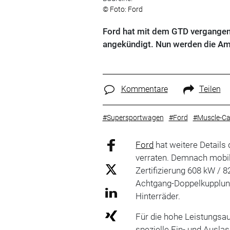
© Foto: Ford
Ford hat mit dem GTD vergangen
angekündigt. Nun werden die Ame
Kommentare
Teilen
#Supersportwagen
#Ford
#Muscle-Ca
Ford
hat weitere Details
verraten. Demnach mobili
Zertifizierung 608 kW /
Achtgang-Doppelkupplungs
Hinterräder.
Für die hohe Leistungsa
spezielle Ein- und Auslas