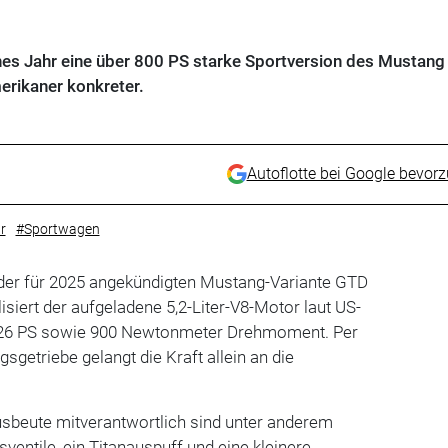
es Jahr eine über 800 PS starke Sportversion des Mustang
rikaner konkreter.
Autoflotte bei Google bevor
r
#Sportwagen
 der für 2025 angekündigten Mustang-Variante GTD
siert der aufgeladene 5,2-Liter-V8-Motor laut US-
 826 PS sowie 900 Newtonmeter Drehmoment. Per
getriebe gelangt die Kraft allein an die
usbeute mitverantwortlich sind unter anderem
sventile, ein Titanauspuff und eine kleinere