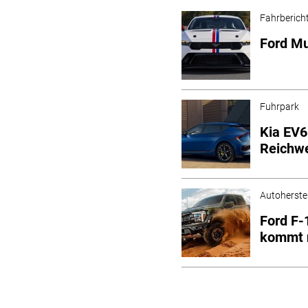
Fahrberich
Ford Mu
Fuhrpark
Kia EV6
Reichwe
Autoherstel
Ford F-
kommt 