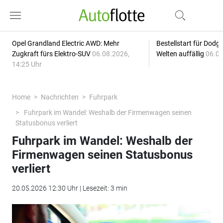
Opel Grandland Electric AWD: Mehr
Bestellstart für Dodg
Zugkraft fürs Elektro-SUV
06.08.2026,
Welten auffällig
06.08
14:25 Uhr
Home
Nachrichten
Fuhrpark
Fuhrpark im Wandel: Weshalb der Firmenwagen seinen
Statusbonus verliert
Fuhrpark im Wandel: Weshalb der
Firmenwagen seinen Statusbonus
verliert
20.05.2026 12:30 Uhr | Lesezeit: 3 min