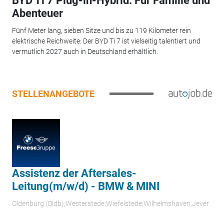
BYD Ti 7 Plug-in-Hybrid: Für Familie und
Abenteuer
Fünf Meter lang, sieben Sitze und bis zu 119 Kilometer rein
elektrische Reichweite: Der BYD Ti 7 ist vielseitig talentiert und
vermutlich 2027 auch in Deutschland erhältlich.
STELLENANGEBOTE
Assistenz der Aftersales-
Leitung(m/w/d) - BMW & MINI
Oldenburg (Oldb);Westerstede;Wiefelstede;Wilhelmshaven;Jever