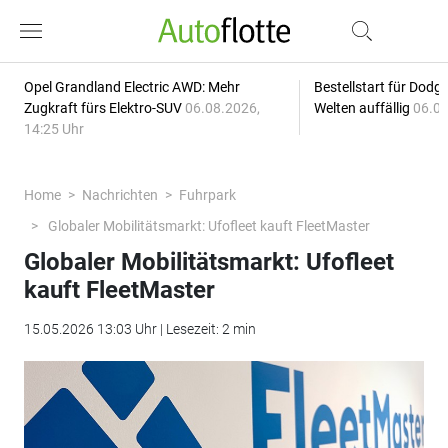
Opel Grandland Electric AWD: Mehr
Bestellstart für Dodg
Zugkraft fürs Elektro-SUV
06.08.2026,
Welten auffällig
06.08
14:25 Uhr
Home
Nachrichten
Fuhrpark
Globaler Mobilitätsmarkt: Ufofleet kauft FleetMaster
Globaler Mobilitätsmarkt: Ufofleet
kauft FleetMaster
15.05.2026 13:03 Uhr | Lesezeit: 2 min