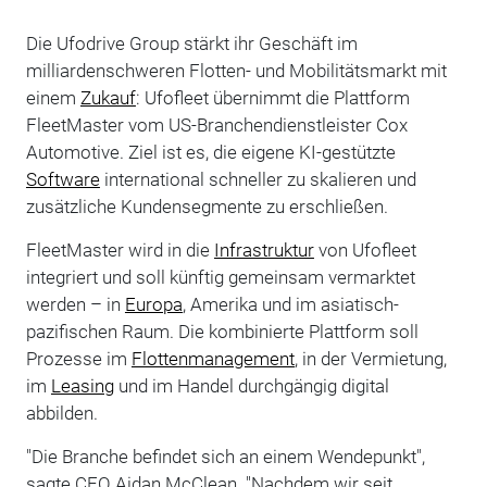
Die Ufodrive Group stärkt ihr Geschäft im
milliardenschweren Flotten- und Mobilitätsmarkt mit
einem
Zukauf
: Ufofleet übernimmt die Plattform
FleetMaster vom US-Branchendienstleister Cox
Automotive. Ziel ist es, die eigene KI-gestützte
Software
international schneller zu skalieren und
zusätzliche Kundensegmente zu erschließen.
FleetMaster wird in die
Infrastruktur
von Ufofleet
integriert und soll künftig gemeinsam vermarktet
werden – in
Europa
, Amerika und im asiatisch-
pazifischen Raum. Die kombinierte Plattform soll
Prozesse im
Flottenmanagement
, in der Vermietung,
im
Leasing
und im Handel durchgängig digital
abbilden.
"Die Branche befindet sich an einem Wendepunkt",
sagte CEO Aidan McClean. "Nachdem wir seit