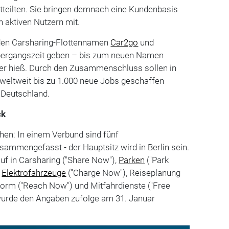
eilten. Sie bringen demnach eine Kundenbasis
n aktiven Nutzern mit.
nden Carsharing-Flottennamen
Car2go
und
Übergangszeit geben – bis zum neuen Namen
iter hieß. Durch den Zusammenschluss sollen in
eltweit bis zu 1.000 neue Jobs geschaffen
 Deutschland.
ck
hen: In einem Verbund sind fünf
ammengefasst - der Hauptsitz wird in Berlin sein.
auf in Carsharing ("Share Now"),
Parken
("Park
r
Elektrofahrzeuge
("Charge Now"), Reiseplanung
tform ("Reach Now") und Mitfahrdienste ("Free
wurde den Angaben zufolge am 31. Januar