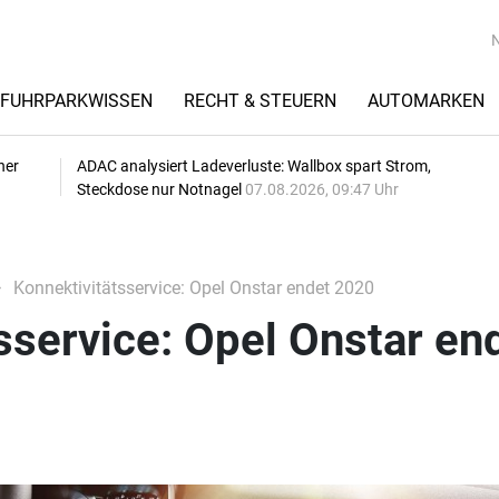
FUHRPARKWISSEN
RECHT & STEUERN
AUTOMARKEN
her
ADAC analysiert Ladeverluste: Wallbox spart Strom,
Steckdose nur Notnagel
07.08.2026, 09:47 Uhr
Konnektivitätsservice: Opel Onstar endet 2020
sservice: Opel Onstar en