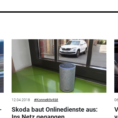
12.04.2018
#Konnektivität
06
-
Skoda baut Onlinedienste aus:
V
Ins Netz gegangen
v