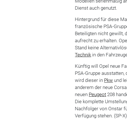
Modellen serienmäßig an
Dienst auch genutzt.
Hintergrund für diese M
französische PSA-Gruppe
Beteiligten nicht gewillt
aufrecht zu erhalten. Ope
Stand keine Alternativlö
Technik
in den Fahrzeugen
Künftig will Opel neue F
PSA-Gruppe ausstatten, 
wird dieser in
Pkw
und le
anderem der neue Corsa,
neuen
Peugeot
208 hande
Die komplette Umstellung
Nachfolger von Onstar fü
Verfügung stehen. (SP-X