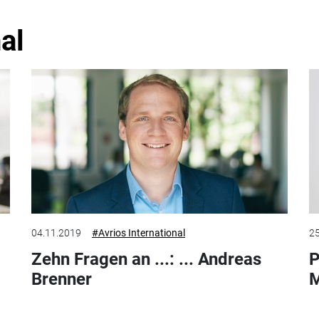
al
04.11.2019
#Avrios International
25
Zehn Fragen an ...: ... Andreas
P
Brenner
M