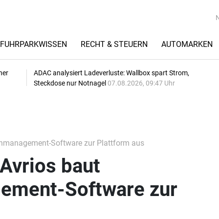
FUHRPARKWISSEN
RECHT & STEUERN
AUTOMARKEN
her
ADAC analysiert Ladeverluste: Wallbox spart Strom,
Steckdose nur Notnagel
07.08.2026, 09:47 Uhr
tenmanagement-Software zur Plattform aus
Avrios baut
ement-Software zur