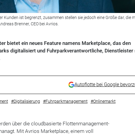
er Kunden ist begrenzt, zusammen stellen sie jedoch eine Größe dar, die m
Andreas Brenner, CEO bei Avrios.
r bietet ein neues Feature namens Marketplace, das den
s digitalisiert und Fuhrparkverantwortliche, Dienstleister
.
Autoflotte bei Google bevor
ment
#Digitalisierung
#Fuhrparkmanagement
#Onlinemarkt
rden über die cloudbasierte Flottenmanagement-
anagt. Mit Avrios Marketplace, einem voll