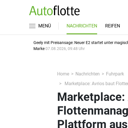
MENÜ
NACHRICHTEN
REIFEN
Geely mit Preisansage: Neuer E2 startet unter magisc
Marke
07.08.2026, 09:48 Uhr
Home
Nachrichten
Fuhrpark
Marketplace: Avrios baut Flot
Marketplace: 
Flottenmanag
Plattform aus