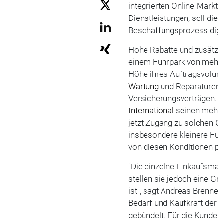
integrierten Online-Mark
Dienstleistungen, soll di
Beschaffungsprozess digi
Hohe Rabatte und zusätz
einem Fuhrpark von mehr
Höhe ihres Auftragsvolu
Wartung
und Reparaturen
Versicherungsverträgen.
International
seinen mehr
jetzt Zugang zu solchen
insbesondere kleinere Fu
von diesen Konditionen p
"Die einzelne Einkaufsm
stellen sie jedoch eine 
ist", sagt Andreas Brenn
Bedarf und Kaufkraft de
gebündelt. Für die Kun