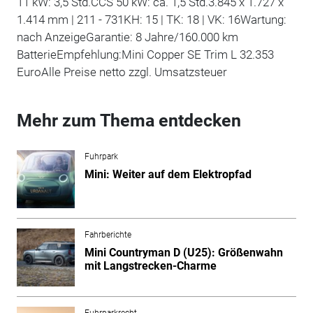
11 kW: 3,5 Std.CCS 50 kW: ca. 1,5 Std.3.845 x 1.727 x
1.414 mm | 211 - 731KH: 15 | TK: 18 | VK: 16Wartung:
nach AnzeigeGarantie: 8 Jahre/160.000 km
BatterieEmpfehlung:Mini Copper SE Trim L 32.353
EuroAlle Preise netto zzgl. Umsatzsteuer
Mehr zum Thema entdecken
Fuhrpark
Mini: Weiter auf dem Elektropfad
Fahrberichte
Mini Countryman D (U25): Größenwahn
mit Langstrecken-Charme
Fuhrparkrecht