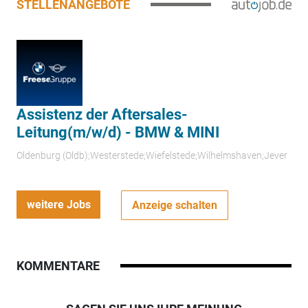
STELLENANGEBOTE
Assistenz der Aftersales-
Leitung(m/w/d) - BMW & MINI
Oldenburg (Oldb);Westerstede;Wiefelstede;Wilhelmshaven;Jever
weitere Jobs
Anzeige schalten
KOMMENTARE