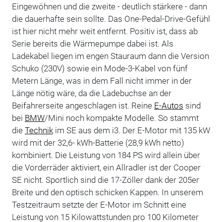
Eingewöhnen und die zweite - deutlich stärkere - dann
die dauerhafte sein sollte. Das One-Pedal-Drive-Gefühl
ist hier nicht mehr weit entfernt. Positiv ist, dass ab
Serie bereits die Wärmepumpe dabei ist. Als
Ladekabel liegen im engen Stauraum dann die Version
Schuko (230V) sowie ein Mode-3-Kabel von fünf
Metern Länge, was in dem Fall nicht immer in der
Länge nötig wäre, da die Ladebuchse an der
Beifahrerseite angeschlagen ist. Reine
E-Autos
sind
bei
BMW
/Mini noch kompakte Modelle. So stammt
die
Technik
im SE aus dem i3. Der E-Motor mit 135 kW
wird mit der 32,6- kWh-Batterie (28,9 kWh netto)
kombiniert. Die Leistung von 184 PS wird allein über
die Vorderräder aktiviert, ein Allradler ist der Cooper
SE nicht. Sportlich sind die 17-Zöller dank der 205er
Breite und den optisch schicken Kappen. In unserem
Testzeitraum setzte der E-Motor im Schnitt eine
Leistung von 15 Kilowattstunden pro 100 Kilometer