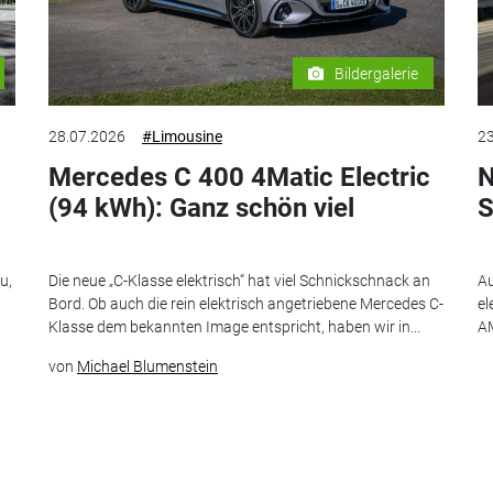
Bildergalerie
28.07.2026
#Limousine
23
Mercedes C 400 4Matic Electric
N
(94 kWh): Ganz schön viel
S
u,
Die neue „C-Klasse elektrisch“ hat viel Schnickschnack an
Au
Bord. Ob auch die rein elektrisch angetriebene Mercedes C-
el
Klasse dem bekannten Image entspricht, haben wir in...
AM
von
Michael Blumenstein