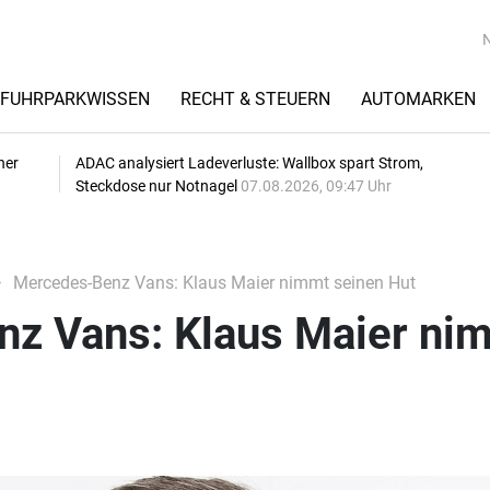
FUHRPARKWISSEN
RECHT & STEUERN
AUTOMARKEN
her
ADAC analysiert Ladeverluste: Wallbox spart Strom,
Steckdose nur Notnagel
07.08.2026, 09:47 Uhr
Mercedes-Benz Vans: Klaus Maier nimmt seinen Hut
z Vans: Klaus Maier ni