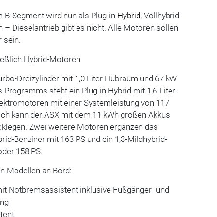
 B-Segment wird nun als Plug-in
Hybrid
, Vollhybrid
 – Dieselantrieb gibt es nicht. Alle Motoren sollen
 sein.
ießlich Hybrid-Motoren
Turbo-Dreizylinder mit 1,0 Liter Hubraum und 67 kW
s Programms steht ein Plug-in Hybrid mit 1,6-Liter-
ektromotoren mit einer Systemleistung von 117
isch kann der ASX mit dem 11 kWh großen Akkus
cklegen. Zwei weitere Motoren ergänzen das
ybrid-Benziner mit 163 PS und ein 1,3-Mildhybrid-
oder 158 PS.
en Modellen an Bord:
t Notbremsassistent inklusive Fußgänger- und
ung
stent