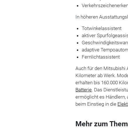
Verkehrszeichenerke
In höheren Ausstattungsl
Totwinkelassistent
aktiver Spurfolgeassi
Geschwindigkeitswar
adaptive Tempoautoma
Fernlichtassistent
Auch für den Mitsubishi 
Kilometer ab Werk. Model
erhalten bis 160.000 Kil
Batterie
. Das Dienstleis
ermöglicht es Händlern,
beim Einstieg in die
Elek
Mehr zum Them