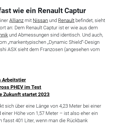
ast wie ein Renault Captur
einer
Allianz
mit
Nissan
und
Renault
befindet, sieht
t an: Dem Renault Captur ist er wie aus dem
hnik
und Abmessungen sind identisch. Und auch,
vom „markentypischen „Dynamic Shield“-Design
bishi ASX sieht dem Franzosen (angesehen vom
 Arbeitstier
Cross PHEV im Test
e Zukunft startet 2023
kt sich über eine Länge von 4,23 Meter bei einer
 einer Höhe von 1,57 Meter – ist also eher ein
m fasst 401 Liter, wenn man die Rückbank