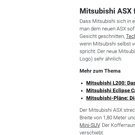
Mitsubishi ASX f
Dass Mitsubishi sich in 
man dem neuen ASX sofor
Gesicht geschnitten,
Tec
wenn Mitsubishi selbst 
spricht: Der neue Mitsu
Logo) sehr ähnlich.
Mehr zum Thema
Mitsubishi L200: Das
Mitsubishi Eclipse 
Mitsubishi-Pläne: Di
Der Mitsubishi ASX strec
Breite von 1,80 Meter und
Mini-SUV
. Der Kofferrau
verschiebt.