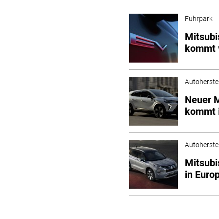
Fuhrpark
Mitsubi
kommt v
Autoherstel
Neuer M
kommt 
Autoherstel
Mitsubi
in Euro