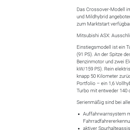
Das Crossover-Modell im
und Mildhybrid angeboten
zum Marktstart verfügbar
Mitsubishi ASX: Ausschl
Einstiegsmodell ist ein 
(91 PS). An der Spitze de
Benzinmotor und zwei El
kW/159 PS). Rein elektr
knapp 50 Kilometer zurü
Portfolio – ein 1,6 Vollh
Turbo mit entweder 140 
Serienmäßig sind bei all
Auffahrwarnsystem mi
Fahrradfahrererkenn
aktiver Spurhalteassi