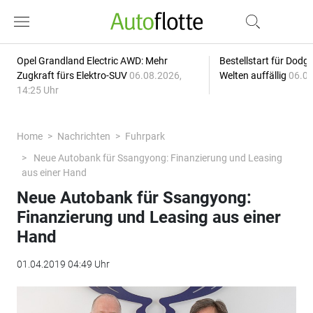
Opel Grandland Electric AWD: Mehr
Bestellstart für Dodg
Zugkraft fürs Elektro-SUV
06.08.2026,
Welten auffällig
06.08
14:25 Uhr
Home
Nachrichten
Fuhrpark
Neue Autobank für Ssangyong: Finanzierung und Leasing
aus einer Hand
Neue Autobank für Ssangyong:
Finanzierung und Leasing aus einer
Hand
01.04.2019 04:49 Uhr