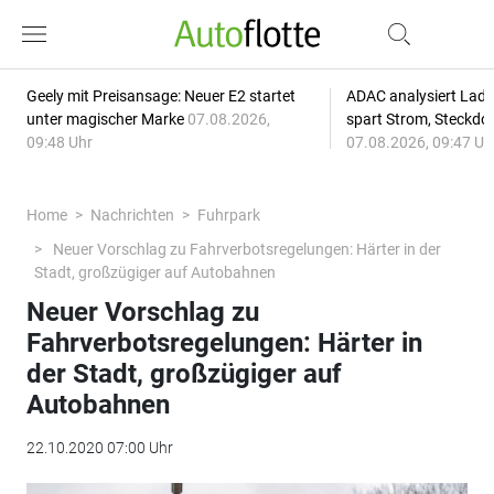
Geely mit Preisansage: Neuer E2 startet
ADAC analysiert Lade
unter magischer Marke
07.08.2026,
spart Strom, Steckdo
09:48 Uhr
07.08.2026, 09:47 Uh
Home
Nachrichten
Fuhrpark
Neuer Vorschlag zu Fahrverbotsregelungen: Härter in der
Stadt, großzügiger auf Autobahnen
Neuer Vorschlag zu
Fahrverbotsregelungen: Härter in
der Stadt, großzügiger auf
Autobahnen
22.10.2020 07:00 Uhr