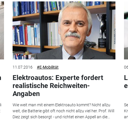
11.07.2016
#E-Mobilität
06
n
Elektroautos: Experte fordert
L
realistische Reichweiten-
e
Angaben
i
Wie weit man mit einem Elektroauto kommt? Nicht allzu
Se
t
weit, die Batterie gibt oft noch nicht allzu viel her. Prof. Will
Kr
Diez zeigt sich besorgt - und richtet einen Appell an die...
an