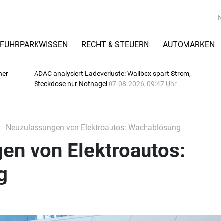
FUHRPARKWISSEN
RECHT & STEUERN
AUTOMARKEN
her
ADAC analysiert Ladeverluste: Wallbox spart Strom,
Steckdose nur Notnagel
07.08.2026, 09:47 Uhr
Neuzulassungen von Elektroautos: Wachablösung
en von Elektroautos:
g