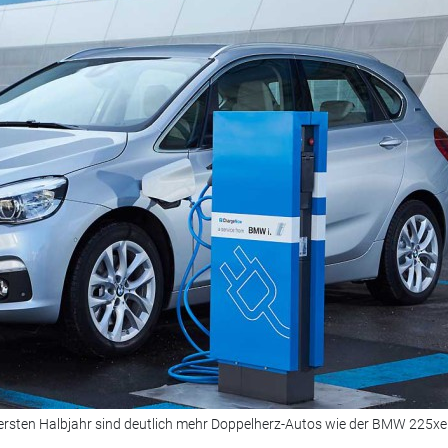
ersten Halbjahr sind deutlich mehr Doppelherz-Autos wie der BMW 225xe