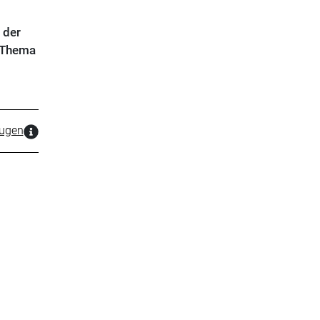
 der
m Thema
zugen