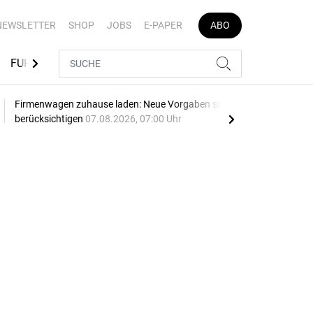
NEWSLETTER
SHOP
JOBS
E-PAPER
ABO
FUHRPARK-TOOLS
EVENTS
FLOTTENLÖSUNGEN
Firmenwagen zuhause laden: Neue Vorgaben sind zu
Opel
berücksichtigen
07.08.2026, 07:00 Uhr
SU