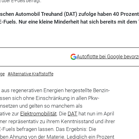
 über E-Fuels befragt.
tschen Automobil Treuhand (DAT) zufolge haben 40 Prozent
-Fuels. Nur eine kleine Minderheit hat sich bereits mit de
Autoflotte bei Google bevor
ge
#Alternative Kraftstoffe
h aus regenerativen Energien hergestellte Benzin-
lassen sich ohne Einschränkung in allen Pkw-
nsetzen und gelten so manchem als
ative zur
Elektromobilität
. Die
DAT
hat nun im April
ner repräsentativ zu ihrem Kenntnisstand und ihrer
-Fuels befragen lassen. Das Ergebnis: Die
ben Ahnung von der Materie. Lediglich ein Prozent