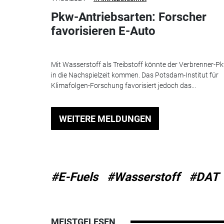
Pkw-Antriebsarten: Forscher
favorisieren E-Auto
Mit Wasserstoff als Treibstoff könnte der Verbrenner-P
in die Nachspielzeit kommen. Das Potsdam-Institut für
Klimafolgen-Forschung favorisiert jedoch das...
WEITERE MELDUNGEN
#E-Fuels
#Wasserstoff
#DAT
MEISTGELESEN