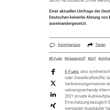
Die DAT hat Autokäufer zu ihrer Meinung
Einer aktuellen Umfrage der Deu
Deutschen keinerlei Ahnung von E
auseinandergesetzt.
Kommentare
Teilen
#E-Fuels
#Wasserstoff
#DAT
#Umfra
E-Fuels
, also synthetisc
oder Dieselkraftstoffe, 
Verbrennungsmotoren ei
vielversprechende Altern
2021 private Autokaufpla
Einschätzung bezüglich E
wenigsten Autokäufer ha