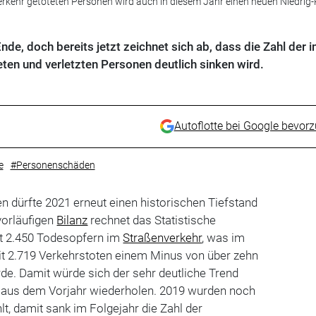
erkehr getöteten Personen wird auch in diesem Jahr einen neuen Niedrig
nde, doch bereits jetzt zeichnet sich ab, dass die Zahl der 
ten und verletzten Personen deutlich sinken wird.
Autoflotte bei Google bevor
e
#Personenschäden
en dürfte 2021 erneut einen historischen Tiefstand
vorläufigen
Bilanz
rechnet das Statistische
t 2.450 Todesopfern im
Straßenverkehr
, was im
it 2.719 Verkehrstoten einem Minus von über zehn
de. Damit würde sich der sehr deutliche Trend
n aus dem Vorjahr wiederholen. 2019 wurden noch
lt, damit sank im Folgejahr die Zahl der