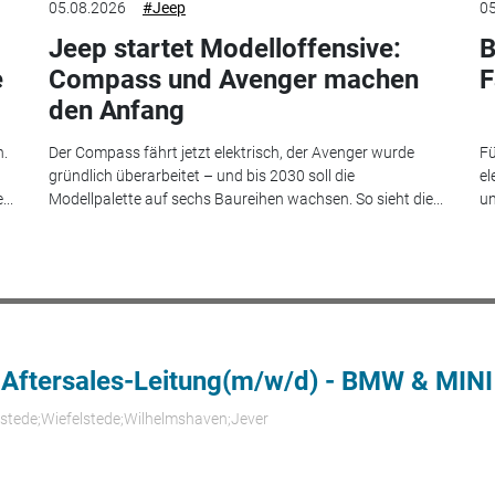
05.08.2026
#Jeep
05
Jeep startet Modelloffensive:
B
e
Compass und Avenger machen
F
den Anfang
n.
Der Compass fährt jetzt elektrisch, der Avenger wurde
Fü
gründlich überarbeitet – und bis 2030 soll die
el
..
Modellpalette auf sechs Baureihen wachsen. So sieht die...
un
 Aftersales-Leitung(m/w/d) - BMW & MINI
rstede;Wiefelstede;Wilhelmshaven;Jever