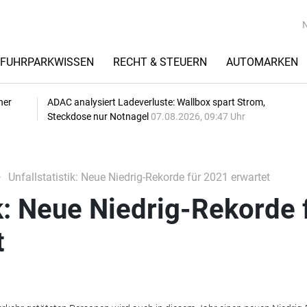
FUHRPARKWISSEN
RECHT & STEUERN
AUTOMARKEN
her
ADAC analysiert Ladeverluste: Wallbox spart Strom,
Steckdose nur Notnagel
07.08.2026, 09:47 Uhr
Unfallstatistik: Neue Niedrig-Rekorde für 2021 erwartet
ik: Neue Niedrig-Rekorde 
t