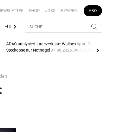
NEWSLETTER
SHOP
JOBS
E-PAPER
ABO
FUHRPARK-TOOLS
EVENTS
FLOTTENLÖSUNGEN
ADAC analysiert Ladeverluste: Wallbox spart Strom,
Fir
Steckdose nur Notnagel
07.08.2026, 09:47 Uhr
berü
äden
: