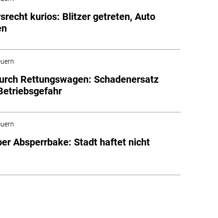
srecht kurios: Blitzer getreten, Auto
en
euern
durch Rettungswagen: Schadenersatz
etriebsgefahr
euern
ber Absperrbake: Stadt haftet nicht