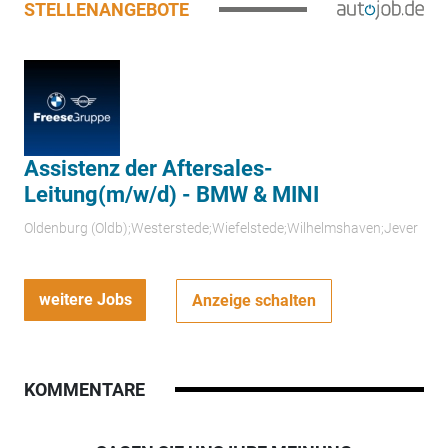
STELLENANGEBOTE
Assistenz der Aftersales-
Leitung(m/w/d) - BMW & MINI
Oldenburg (Oldb);Westerstede;Wiefelstede;Wilhelmshaven;Jever
weitere Jobs
Anzeige schalten
KOMMENTARE