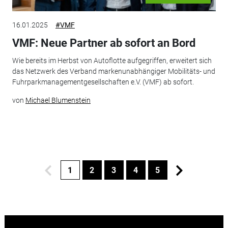
16.01.2025
#VMF
VMF: Neue Partner ab sofort an Bord
Wie bereits im Herbst von Autoflotte aufgegriffen, erweitert sich
das Netzwerk des Verband markenunabhängiger Mobilitäts- und
Fuhrparkmanagementgesellschaften e.V. (VMF) ab sofort.
von
Michael Blumenstein
1
2
3
4
5