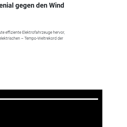
enial gegen den Wind
e effiziente Elektrofahrzeuge hervor,
 elektrischen – Tempo-Weltrekord der