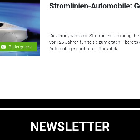
Stromlinien-Automobile: G
Die aerodynamische Stromlinienform bringt heut
vor 125 Jahren führte sie zum ersten – bereits
Bildergalerie
Automobilgeschichte: ein Rückblick.
NEWSLETTER