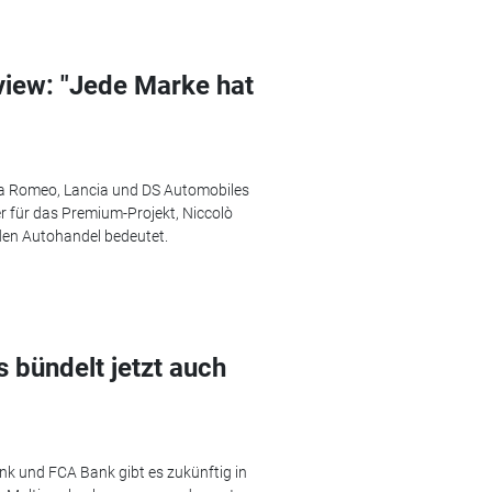
rview: "Jede Marke hat
lfa Romeo, Lancia und DS Automobiles
 für das Premium-Projekt, Niccolò
r den Autohandel bedeutet.
s bündelt jetzt auch
k und FCA Bank gibt es zukünftig in