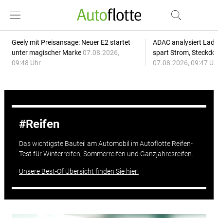
Geely mit Preisansage: Neuer E2 startet
ADAC analysiert Lade
unter magischer Marke
07.08.2026,
spart Strom, Steckdo
09:48 Uhr
07.08.2026, 09:47 Uh
Reifen
Das wichtigste Bauteil am Automobil im Autoflotte Reifen-
Test für Winterreifen, Sommerreifen und Ganzjahresreifen.
Unsere Best-Of Übersicht finden Sie hier!