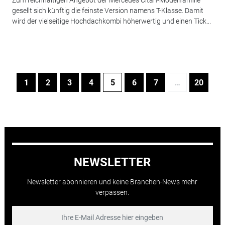
gesellt sich künftig die feinste Version namens T-Klasse. Damit
wird der vielseitige Hochdachkombi höherwertig und einen Tick...
1
2
3
4
5
6
7
…
20
NEWSLETTER
Newsletter abonnieren und keine Branchen-News mehr
verpassen.