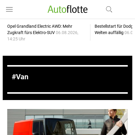
Opel Grandland Electric AWD: Mehr
Bestellstart für Dodg
Zugkraft fürs Elektro-SUV
06.08.2026,
Welten auffällig
06.08
14:25 Uhr
Van