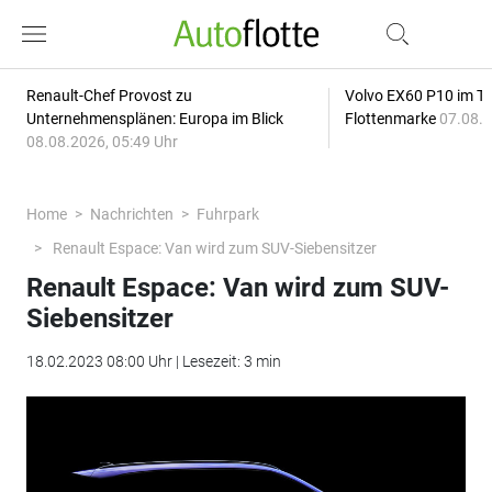
Renault-Chef Provost zu
Volvo EX60 P10 im Tes
Unternehmensplänen: Europa im Blick
Flottenmarke
07.08.2
08.08.2026, 05:49 Uhr
Home
Nachrichten
Fuhrpark
Renault Espace: Van wird zum SUV-Siebensitzer
Renault Espace: Van wird zum SUV-
Siebensitzer
18.02.2023 08:00 Uhr | Lesezeit: 3 min