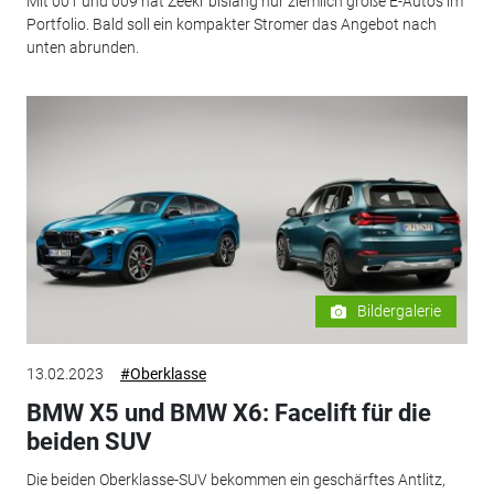
Mit 001 und 009 hat Zeekr bislang nur ziemlich große E-Autos im
Portfolio. Bald soll ein kompakter Stromer das Angebot nach
unten abrunden.
Bildergalerie
13.02.2023
#Oberklasse
BMW X5 und BMW X6: Facelift für die
beiden SUV
Die beiden Oberklasse-SUV bekommen ein geschärftes Antlitz,