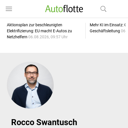
Aktionsplan zur beschleunigten
Mehr KI im Einsatz: G
Elektrifizierung: EU macht E-Autos zu
Geschäftsleitung
06.
Netzhelfern
06.08.2026, 09:57 Uhr
Rocco Swantusch