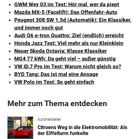
GWM Wey 03 im Test: Hör mal, wer da piept
Mazda MX-5 (Facelift): Das Offenfahr-Auto
Peugeot 308 SW 1.5d (Automatik): Ein Klassiker,
und immer noch gut
Audi Q6 e-tron Quattro: Ziel (endlich) erreicht
Honda Jazz Test: Viel mehr als nur Kleinklein
Neuer Skoda Octavia: Klasse Klassiker
MG4 77 kWh: Da geht viel – außer günstig
VW ID.7 Pro im Test: Warum nicht gleich so?
BYD Tang: Das ist mal eine Ansage
VW Polo im Test: So geht einfach
Mehr zum Thema entdecken
Autohersteller
Citroens Weg in die Elektromobilität: Als
der Eiffelturm funkelte