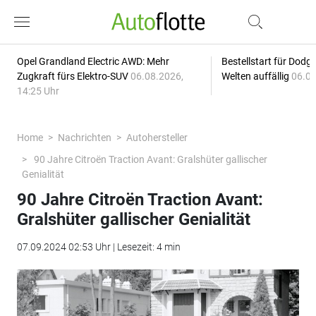
Opel Grandland Electric AWD: Mehr
Bestellstart für Dodg
Zugkraft fürs Elektro-SUV
06.08.2026,
Welten auffällig
06.08
14:25 Uhr
Home
Nachrichten
Autohersteller
90 Jahre Citroën Traction Avant: Gralshüter gallischer
Genialität
90 Jahre Citroën Traction Avant:
Gralshüter gallischer Genialität
07.09.2024 02:53 Uhr | Lesezeit: 4 min