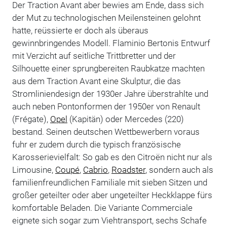
Der Traction Avant aber bewies am Ende, dass sich
der Mut zu technologischen Meilensteinen gelohnt
hatte, reüssierte er doch als überaus
gewinnbringendes Modell. Flaminio Bertonis Entwurf
mit Verzicht auf seitliche Trittbretter und der
Silhouette einer sprungbereiten Raubkatze machten
aus dem Traction Avant eine Skulptur, die das
Stromliniendesign der 1930er Jahre überstrahlte und
auch neben Pontonformen der 1950er von Renault
(Frégate),
Opel
(Kapitän) oder Mercedes (220)
bestand. Seinen deutschen Wettbewerbern voraus
fuhr er zudem durch die typisch französische
Karosserievielfalt: So gab es den Citroën nicht nur als
Limousine,
Coupé
,
Cabrio
,
Roadster
, sondern auch als
familienfreundlichen Familiale mit sieben Sitzen und
großer geteilter oder aber ungeteilter Heckklappe fürs
komfortable Beladen. Die Variante Commerciale
eignete sich sogar zum Viehtransport, sechs Schafe