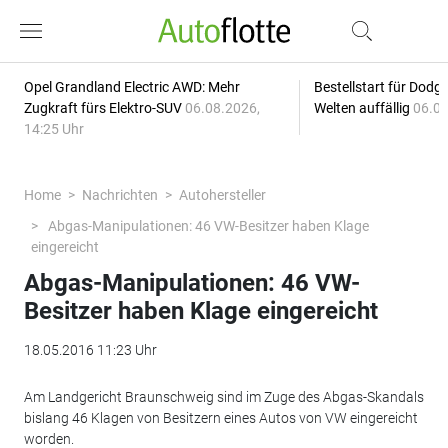
Opel Grandland Electric AWD: Mehr
Bestellstart für Dodg
Zugkraft fürs Elektro-SUV
06.08.2026,
Welten auffällig
06.08
14:25 Uhr
Home
Nachrichten
Autohersteller
Abgas-Manipulationen: 46 VW-Besitzer haben Klage
eingereicht
Abgas-Manipulationen: 46 VW-
Besitzer haben Klage eingereicht
18.05.2016 11:23 Uhr
Am Landgericht Braunschweig sind im Zuge des Abgas-Skandals
bislang 46 Klagen von Besitzern eines Autos von VW eingereicht
worden.